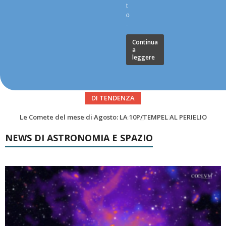
t
o
.
Continua
a
leggere
DI TENDENZA
Asteroidi del mese Agosto 2026
NEWS DI ASTRONOMIA E SPAZIO