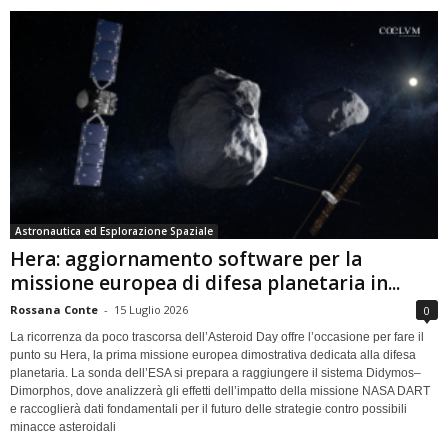
Astronautica ed Esplorazione Spaziale
Hera: aggiornamento software per la
missione europea di difesa planetaria in...
Rossana Conte
-
15 Luglio 2026
0
La ricorrenza da poco trascorsa dell’Asteroid Day offre l’occasione per fare il
punto su Hera, la prima missione europea dimostrativa dedicata alla difesa
planetaria. La sonda dell’ESA si prepara a raggiungere il sistema Didymos–
Dimorphos, dove analizzerà gli effetti dell’impatto della missione NASA DART
e raccoglierà dati fondamentali per il futuro delle strategie contro possibili
minacce asteroidali