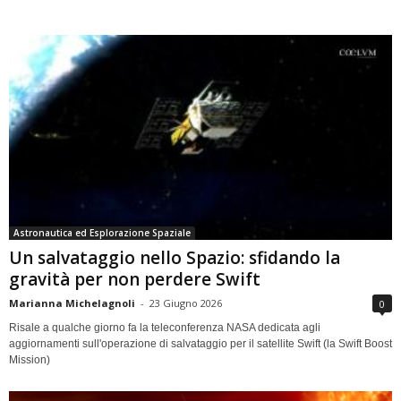
Astronautica ed Esplorazione Spaziale
Un salvataggio nello Spazio: sfidando la
gravità per non perdere Swift
Marianna Michelagnoli
-
23 Giugno 2026
0
Risale a qualche giorno fa la teleconferenza NASA dedicata agli
aggiornamenti sull'operazione di salvataggio per il satellite Swift (la Swift Boost
Mission)