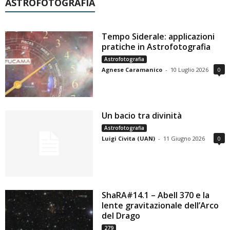
ASTROFOTOGRAFIA
Tempo Siderale: applicazioni
pratiche in Astrofotografia
Astrofotografia
Agnese Caramanico
-
10 Luglio 2026
0
Un bacio tra divinità
Astrofotografia
Luigi Civita (UAN)
-
11 Giugno 2026
0
ShaRA#14.1 – Abell 370 e la
lente gravitazionale dell’Arco
del Drago
279