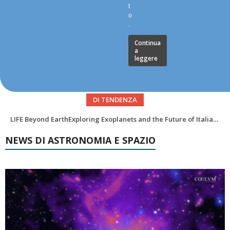
t
o
.
Continua
a
leggere
DI TENDENZA
In ricordo di Riccardo Pozzobon geologo dei mondi nascosti
NEWS DI ASTRONOMIA E SPAZIO