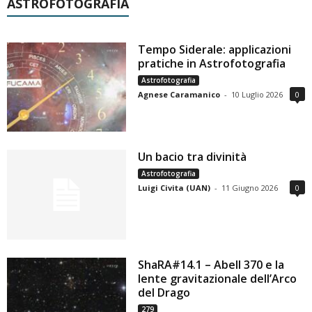
ASTROFOTOGRAFIA
Tempo Siderale: applicazioni
pratiche in Astrofotografia
Astrofotografia
Agnese Caramanico
-
10 Luglio 2026
0
Un bacio tra divinità
Astrofotografia
Luigi Civita (UAN)
-
11 Giugno 2026
0
ShaRA#14.1 – Abell 370 e la
lente gravitazionale dell’Arco
del Drago
279