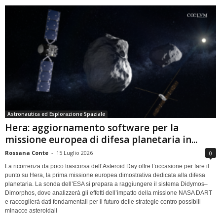
Astronautica ed Esplorazione Spaziale
Hera: aggiornamento software per la
missione europea di difesa planetaria in...
Rossana Conte
-
15 Luglio 2026
0
La ricorrenza da poco trascorsa dell’Asteroid Day offre l’occasione per fare il
punto su Hera, la prima missione europea dimostrativa dedicata alla difesa
planetaria. La sonda dell’ESA si prepara a raggiungere il sistema Didymos–
Dimorphos, dove analizzerà gli effetti dell’impatto della missione NASA DART
e raccoglierà dati fondamentali per il futuro delle strategie contro possibili
minacce asteroidali