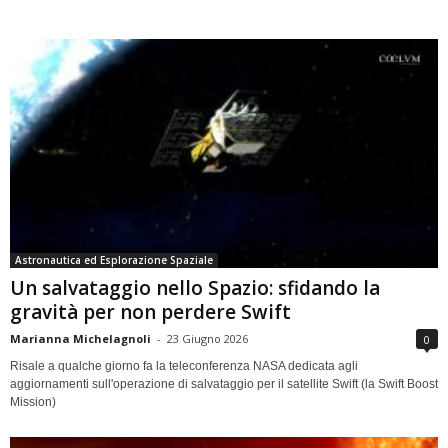
Astronautica ed Esplorazione Spaziale
Un salvataggio nello Spazio: sfidando la
gravità per non perdere Swift
Marianna Michelagnoli
-
23 Giugno 2026
0
Risale a qualche giorno fa la teleconferenza NASA dedicata agli
aggiornamenti sull'operazione di salvataggio per il satellite Swift (la Swift Boost
Mission)