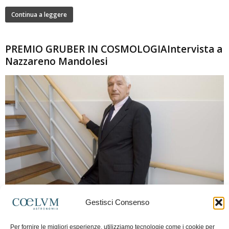
Continua a leggere
PREMIO GRUBER IN COSMOLOGIAIntervista a
Nazzareno Mandolesi
280
Gestisci Consenso
Frida Paolella
-
16 Giugno 2026
0
Intervista al professor Nazzareno Mandolesi, tra i protagonisti della cosmologia
Per fornire le migliori esperienze, utilizziamo tecnologie come i cookie per
spaziale europea e della missione Planck. Il dialogo ripercorre i principali