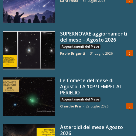
Lara Fossi
-
31 Luglio 2026
0
SUPERNOVAE aggiornamenti
del mese – Agosto 2026
Appuntamenti del Mese
Fabio Briganti
-
31 Luglio 2026
0
Le Comete del mese di
Agosto: LA 10P/TEMPEL AL
PERIELIO
Appuntamenti del Mese
Claudio Pra
-
29 Luglio 2026
0
Asteroidi del mese Agosto
2026