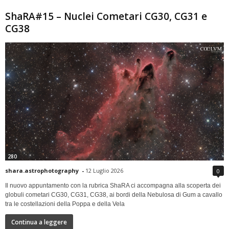
ShaRA#15 – Nuclei Cometari CG30, CG31 e
CG38
280
shara.astrophotography
-
12 Luglio 2026
0
Il nuovo appuntamento con la rubrica ShaRA ci accompagna alla scoperta dei
globuli cometari CG30, CG31, CG38, ai bordi della Nebulosa di Gum a cavallo
tra le costellazioni della Poppa e della Vela
Continua a leggere