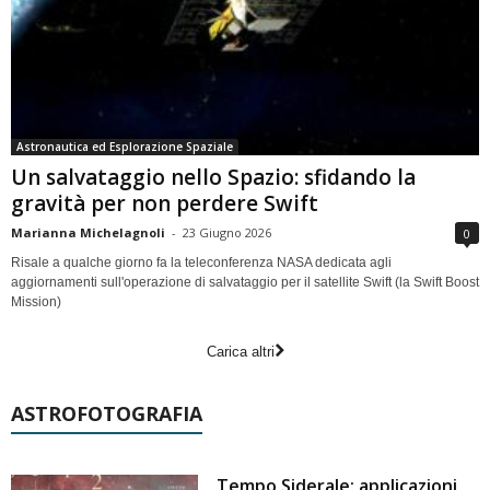
Astronautica ed Esplorazione Spaziale
Un salvataggio nello Spazio: sfidando la
gravità per non perdere Swift
Marianna Michelagnoli
-
23 Giugno 2026
0
Risale a qualche giorno fa la teleconferenza NASA dedicata agli
aggiornamenti sull'operazione di salvataggio per il satellite Swift (la Swift Boost
Mission)
Carica altri
ASTROFOTOGRAFIA
Tempo Siderale: applicazioni