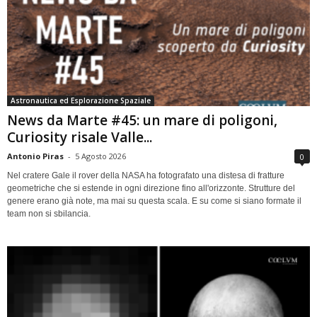
Astronautica ed Esplorazione Spaziale
News da Marte #45: un mare di poligoni,
Curiosity risale Valle...
Antonio Piras
-
5 Agosto 2026
0
Nel cratere Gale il rover della NASA ha fotografato una distesa di fratture
geometriche che si estende in ogni direzione fino all'orizzonte. Strutture del
genere erano già note, ma mai su questa scala. E su come si siano formate il
team non si sbilancia.