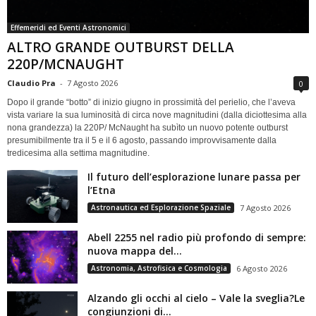
Effemeridi ed Eventi Astronomici
ALTRO GRANDE OUTBURST DELLA
220P/MCNAUGHT
Claudio Pra
-
7 Agosto 2026
0
Dopo il grande “botto” di inizio giugno in prossimità del perielio, che l’aveva
vista variare la sua luminosità di circa nove magnitudini (dalla diciottesima alla
nona grandezza) la 220P/ McNaught ha subìto un nuovo potente outburst
presumibilmente tra il 5 e il 6 agosto, passando improvvisamente dalla
tredicesima alla settima magnitudine.
Il futuro dell’esplorazione lunare passa per
l’Etna
Astronautica ed Esplorazione Spaziale
7 Agosto 2026
Abell 2255 nel radio più profondo di sempre:
nuova mappa del...
Astronomia, Astrofisica e Cosmologia
6 Agosto 2026
Alzando gli occhi al cielo – Vale la sveglia?Le
congiunzioni di...