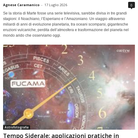
Agnese Caramanico
-
17 Luglio 2026
0
Se la storia di Marte fosse una serie televisiva, sarebbe divisa in tre grandi
stagioni: il Noachiano, l’Esperiano e l’Amazoniano. Un viaggio attraverso
miliardi di anni di evoluzione planetaria, tra oceani scomparsi, gigantesche
eruzioni vulcaniche, perdita dell’atmosfera e trasformazione del pianeta nel
mondo arido che osserviamo oggi.
Astrofotografia
Tempo Siderale: applicazioni pratiche in