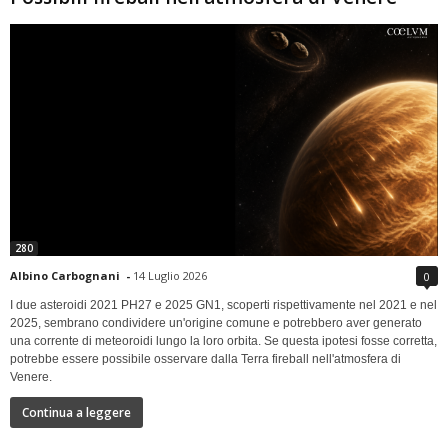
280
Albino Carbognani
-
14 Luglio 2026
0
I due asteroidi 2021 PH27 e 2025 GN1, scoperti rispettivamente nel 2021 e nel
2025, sembrano condividere un'origine comune e potrebbero aver generato
una corrente di meteoroidi lungo la loro orbita. Se questa ipotesi fosse corretta,
potrebbe essere possibile osservare dalla Terra fireball nell'atmosfera di
Venere.
Continua a leggere