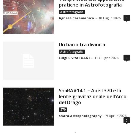
pratiche in Astrofotografia
Astrofotografia
Agnese Caramanico
-
10 Luglio 2026
0
Un bacio tra divinità
Astrofotografia
Luigi Civita (UAN)
-
11 Giugno 2026
0
ShaRA#14.1 – Abell 370 e la
lente gravitazionale dell’Arco
del Drago
279
shara.astrophotography
-
9 Aprile 2026
0