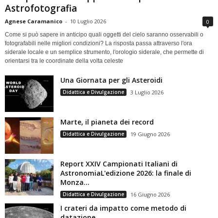
Astrofotografia
Agnese Caramanico
-
10 Luglio 2026
0
Come si può sapere in anticipo quali oggetti del cielo saranno osservabili o
fotografabili nelle migliori condizioni? La risposta passa attraverso l'ora
siderale locale e un semplice strumento, l'orologio siderale, che permette di
orientarsi tra le coordinate della volta celeste
Una Giornata per gli Asteroidi
Didattica e Divulgazione
3 Luglio 2026
Marte, il pianeta dei record
Didattica e Divulgazione
19 Giugno 2026
Report XXIV Campionati Italiani di
AstronomiaL'edizione 2026: la finale di
Monza...
Didattica e Divulgazione
16 Giugno 2026
I crateri da impatto come metodo di
datazione