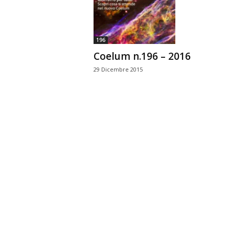
n
o
m
196
i
Coelum n.196 – 2016
a
29 Dicembre 2015