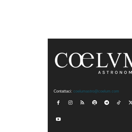
Contattaci:
coelumastro@coelum.com