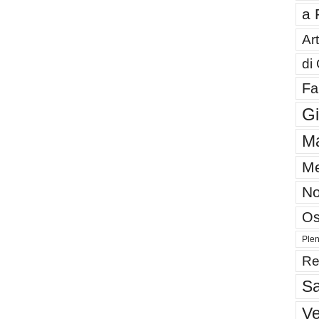
a 
Art
di
Fa
G
Ma
Me
No
Os
Plen
Re
Sa
V