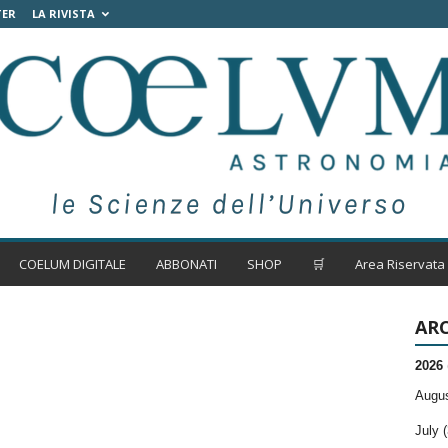
TER
LA RIVISTA
COELUM DIGITALE
ABBONATI
SHOP
🛒
Area Riservata
ARC
2026
Augus
July (