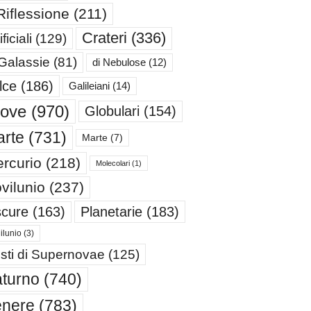
Riflessione
(211)
Crateri
(336)
ificiali
(129)
 Galassie
(81)
di Nebulose
(12)
lce
(186)
Galileiani
(14)
iove
(970)
Globulari
(154)
rte
(731)
Marte
(7)
rcurio
(218)
Molecolari
(1)
vilunio
(237)
cure
(163)
Planetarie
(183)
ilunio
(3)
sti di Supernovae
(125)
turno
(740)
enere
(783)