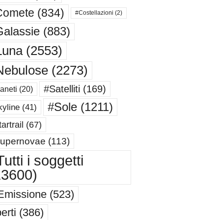
Comete
(834)
#Costellazioni
(2)
alassie
(883)
Luna
(2553)
Nebulose
(2273)
#Satelliti
(169)
aneti
(20)
#Sole
(1211)
yline
(41)
artrail
(67)
upernovae
(113)
utti i soggetti
13600)
Emissione
(523)
erti
(386)