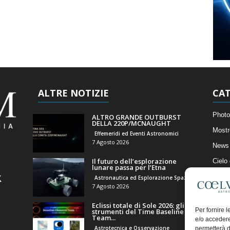
ALTRE NOTIZIE
CAT
Photo
ALTRO GRANDE OUTBURST
DELLA 220P/MCNAUGHT
Mostr
Effemeridi ed Eventi Astronomici
7 Agosto 2026
News 
Il futuro dell’esplorazione
Cielo
lunare passa per l’Etna
Astro
Astronautica ed Esplorazione Spaziale
7 Agosto 2026
Artico
Eclissi totale di Sole 2026: gli
Il Bl
Per fornire 
strumenti del Time Baseline
Team...
e/o accedere
Astrotecnica e Osservazione
permetterà d