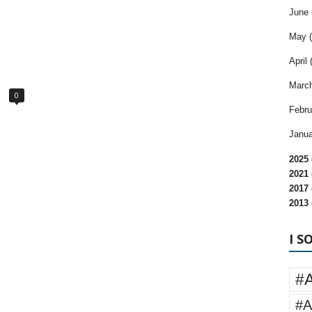
June 
May (
April 
March
0
Febru
Janua
2025 
2021 
2017 
2013 
I S
#
#A