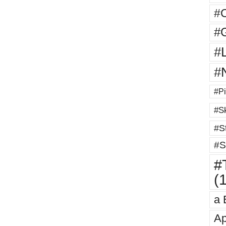
#
#G
#
#
#Pi
#Sk
#St
#S
#T
(
a 
Ap