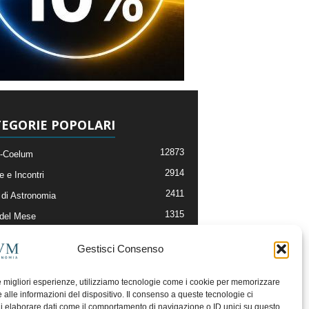
EGORIE POPOLARI
12873
-Coelum
2914
e e Incontri
2411
di Astronomia
1315
 del Mese
365
nomia, Astrofisica e Cosmologia
Gestisci Consenso
268
li e Risorse On-Line
192
og della Redazione
le migliori esperienze, utilizziamo tecnologie come i cookie per memorizzare
 alle informazioni del dispositivo. Il consenso a queste tecnologie ci
i elaborare dati come il comportamento di navigazione o ID unici su questo