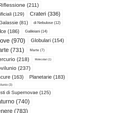
Riflessione
(211)
Crateri
(336)
ificiali
(129)
 Galassie
(81)
di Nebulose
(12)
lce
(186)
Galileiani
(14)
iove
(970)
Globulari
(154)
rte
(731)
Marte
(7)
rcurio
(218)
Molecolari
(1)
vilunio
(237)
cure
(163)
Planetarie
(183)
ilunio
(3)
sti di Supernovae
(125)
turno
(740)
enere
(783)