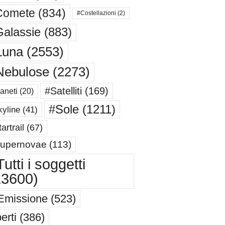
Comete
(834)
#Costellazioni
(2)
alassie
(883)
Luna
(2553)
Nebulose
(2273)
#Satelliti
(169)
aneti
(20)
#Sole
(1211)
yline
(41)
artrail
(67)
upernovae
(113)
utti i soggetti
13600)
Emissione
(523)
erti
(386)