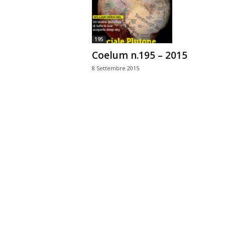
n
o
m
195
i
Coelum n.195 – 2015
a
8 Settembre 2015