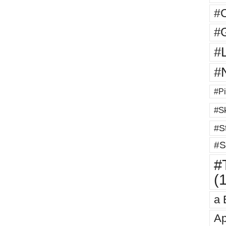
#
#G
#
#
#Pi
#Sk
#St
#S
#T
(
a 
Ap