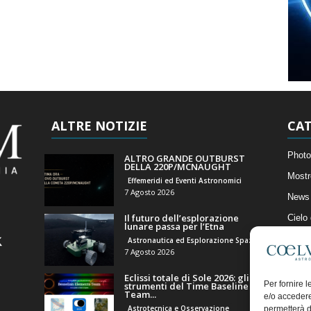
ALTRE NOTIZIE
CAT
Photo
ALTRO GRANDE OUTBURST
DELLA 220P/MCNAUGHT
Mostr
Effemeridi ed Eventi Astronomici
7 Agosto 2026
News 
Il futuro dell’esplorazione
Cielo
lunare passa per l’Etna
Astro
Astronautica ed Esplorazione Spaziale
7 Agosto 2026
Artico
Eclissi totale di Sole 2026: gli
Il Bl
Per fornire 
strumenti del Time Baseline
Team...
e/o accedere
Astrotecnica e Osservazione
permetterà d