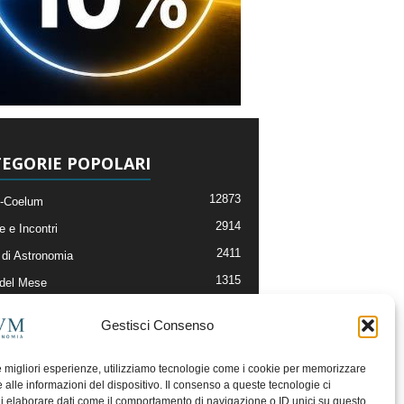
EGORIE POPOLARI
12873
-Coelum
2914
e e Incontri
2411
di Astronomia
1315
 del Mese
365
nomia, Astrofisica e Cosmologia
Gestisci Consenso
268
li e Risorse On-Line
192
og della Redazione
le migliori esperienze, utilizziamo tecnologie come i cookie per memorizzare
 alle informazioni del dispositivo. Il consenso a queste tecnologie ci
i elaborare dati come il comportamento di navigazione o ID unici su questo