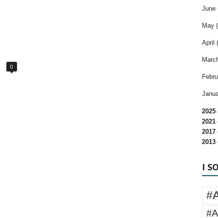
June 
May (
April 
March
0
Febru
Janua
2025 
2021 
2017 
2013 
I S
#
#A