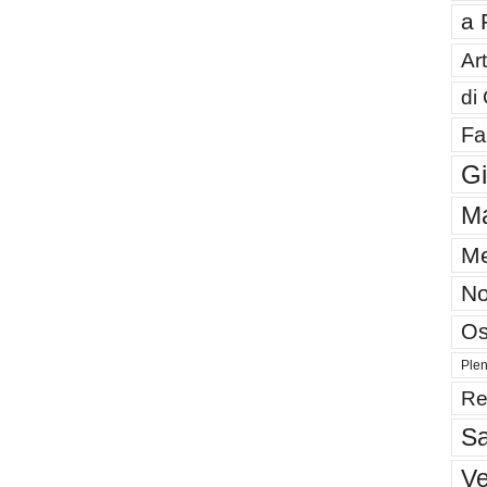
a 
Art
di
Fa
G
Ma
Me
No
Os
Plen
Re
Sa
V