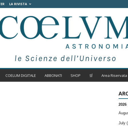
TER
LA RIVISTA
COELUM DIGITALE
ABBONATI
SHOP
🛒
Area Riservata
ARC
2026
Augus
July (