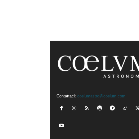
Contattaci:
coelumastro@coelum.com