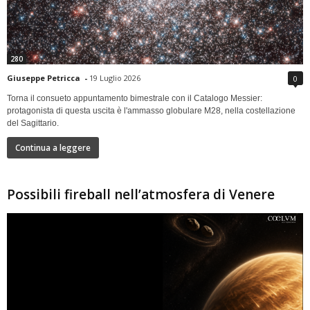
280
Giuseppe Petricca
-
19 Luglio 2026
0
Torna il consueto appuntamento bimestrale con il Catalogo Messier:
protagonista di questa uscita è l'ammasso globulare M28, nella costellazione
del Sagittario.
Continua a leggere
Possibili fireball nell’atmosfera di Venere