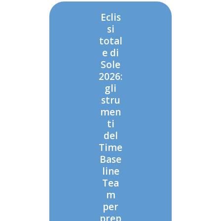
Eclis
si
total
e di
Sole
2026:
gli
stru
men
ti
del
Time
Base
line
Tea
m
per
prep