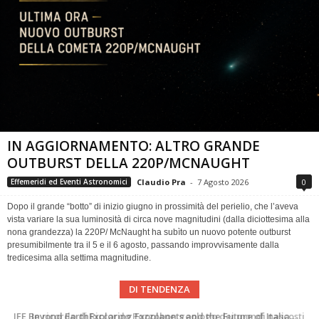
IN AGGIORNAMENTO: ALTRO GRANDE
OUTBURST DELLA 220P/MCNAUGHT
Claudio Pra
-
7 Agosto 2026
0
Effemeridi ed Eventi Astronomici
Dopo il grande “botto” di inizio giugno in prossimità del perielio, che l’aveva
vista variare la sua luminosità di circa nove magnitudini (dalla diciottesima alla
nona grandezza) la 220P/ McNaught ha subìto un nuovo potente outburst
presumibilmente tra il 5 e il 6 agosto, passando improvvisamente dalla
tredicesima alla settima magnitudine.
DI TENDENZA
In ricordo di Riccardo Pozzobon geologo dei mondi nascosti
Una volta qualcuno li usava