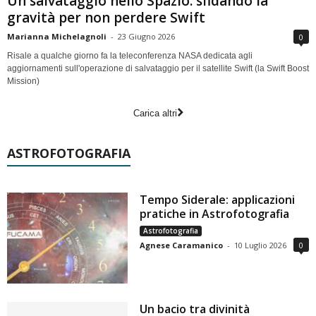
Un salvataggio nello Spazio: sfidando la
gravità per non perdere Swift
Marianna Michelagnoli
-
23 Giugno 2026
0
Risale a qualche giorno fa la teleconferenza NASA dedicata agli
aggiornamenti sull'operazione di salvataggio per il satellite Swift (la Swift Boost
Mission)
Carica altri
ASTROFOTOGRAFIA
Tempo Siderale: applicazioni
pratiche in Astrofotografia
Astrofotografia
Agnese Caramanico
-
10 Luglio 2026
0
Un bacio tra divinità