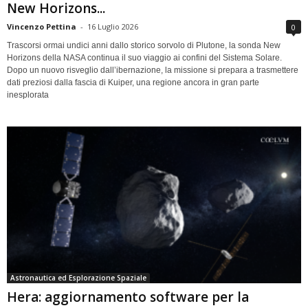
New Horizons...
Vincenzo Pettina
-
16 Luglio 2026
0
Trascorsi ormai undici anni dallo storico sorvolo di Plutone, la sonda New
Horizons della NASA continua il suo viaggio ai confini del Sistema Solare.
Dopo un nuovo risveglio dall’ibernazione, la missione si prepara a trasmettere
dati preziosi dalla fascia di Kuiper, una regione ancora in gran parte
inesplorata
Astronautica ed Esplorazione Spaziale
Hera: aggiornamento software per la