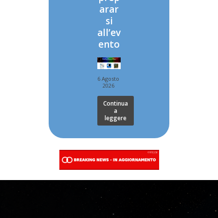
arar
si
all’ev
ento
6 Agosto
2026
Continua
a
leggere