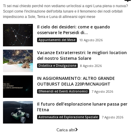
Ti sei mai chiesto perché non vediamo un'eclissi a ogni Luna piena o nuova?
Scopri come l'inclinazione dell'orbita lunare e il fenomeno dei nodi orbitali
impediscono a Sole, Terra e Luna di allinearsi ogni mese
Il cielo dei desideri: come e quando
osservare le Perseidi di...
Appuntamenti del Mese
10 Agosto 2026
Vacanze Extraterrestri: le migliori location
del nostro Sistema Solare
Didattica e Divulgazione
8 Agosto 2026
IN AGGIORNAMENTO: ALTRO GRANDE
OUTBURST DELLA 220P/MCNAUGHT
Effemeridi ed Eventi Astronomici
7 Agosto 2026
Il futuro dell’esplorazione lunare passa per
l’Etna
Astronautica ed Esplorazione Spaziale
7 Agosto 2026
Carica altri