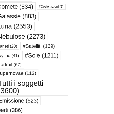
Comete
(834)
#Costellazioni
(2)
alassie
(883)
Luna
(2553)
Nebulose
(2273)
#Satelliti
(169)
aneti
(20)
#Sole
(1211)
yline
(41)
artrail
(67)
upernovae
(113)
utti i soggetti
13600)
Emissione
(523)
erti
(386)