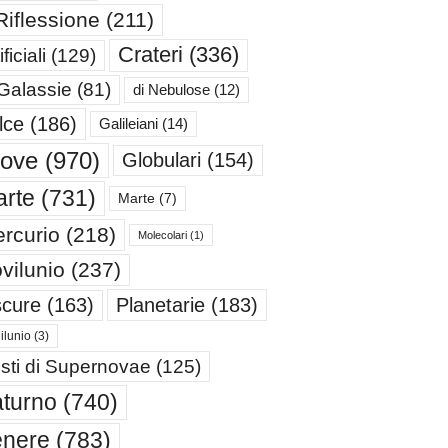
Riflessione
(211)
Crateri
(336)
ificiali
(129)
 Galassie
(81)
di Nebulose
(12)
lce
(186)
Galileiani
(14)
iove
(970)
Globulari
(154)
rte
(731)
Marte
(7)
rcurio
(218)
Molecolari
(1)
vilunio
(237)
cure
(163)
Planetarie
(183)
ilunio
(3)
sti di Supernovae
(125)
turno
(740)
enere
(783)