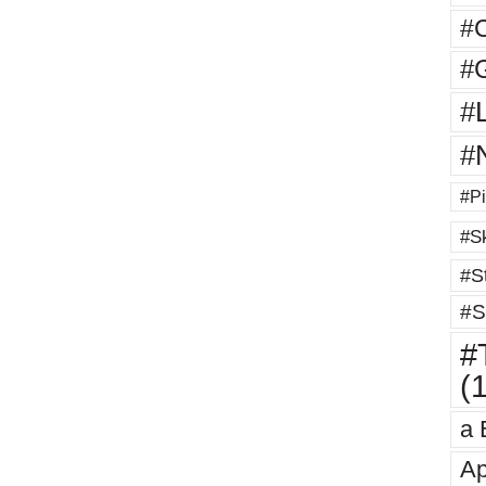
#
#G
#
#
#Pi
#Sk
#St
#S
#T
(
a 
Ap