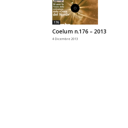
n
o
m
176
i
Coelum n.176 – 2013
a
4 Dicembre 2013