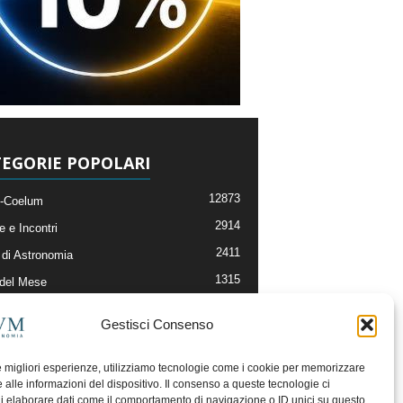
EGORIE POPOLARI
12873
-Coelum
2914
e e Incontri
2411
di Astronomia
1315
 del Mese
365
nomia, Astrofisica e Cosmologia
Gestisci Consenso
268
li e Risorse On-Line
192
og della Redazione
le migliori esperienze, utilizziamo tecnologie come i cookie per memorizzare
 alle informazioni del dispositivo. Il consenso a queste tecnologie ci
i elaborare dati come il comportamento di navigazione o ID unici su questo