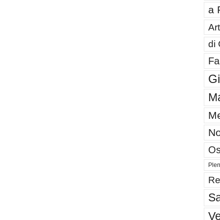
a 
Art
di
Fa
G
Ma
Me
No
Os
Plen
Re
Sa
V