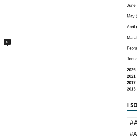
June 
May (
April 
March
0
Febru
Janua
2025 
2021 
2017 
2013 
I S
#
#A