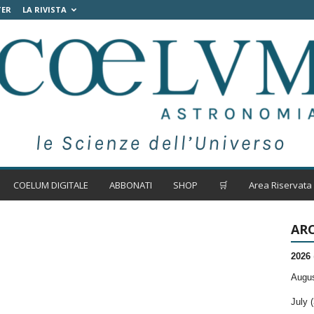
TER
LA RIVISTA
COELUM DIGITALE
ABBONATI
SHOP
🛒
Area Riservata
ARC
2026
Augus
July (