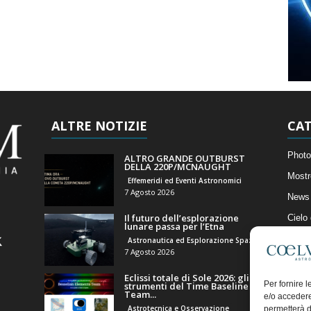
ALTRE NOTIZIE
CAT
Photo
ALTRO GRANDE OUTBURST
DELLA 220P/MCNAUGHT
Mostr
Effemeridi ed Eventi Astronomici
7 Agosto 2026
News 
Il futuro dell’esplorazione
Cielo
lunare passa per l’Etna
Astro
Astronautica ed Esplorazione Spaziale
7 Agosto 2026
Artico
Eclissi totale di Sole 2026: gli
Il Bl
Per fornire 
strumenti del Time Baseline
Team...
e/o accedere
Astrotecnica e Osservazione
permetterà d