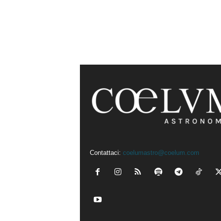
Contattaci:
coelumastro@coelum.com