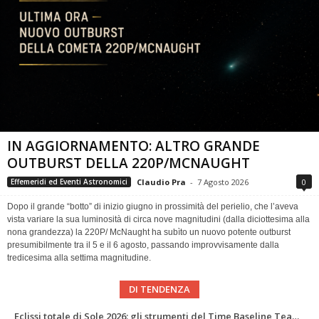
IN AGGIORNAMENTO: ALTRO GRANDE
OUTBURST DELLA 220P/MCNAUGHT
Claudio Pra
-
7 Agosto 2026
0
Effemeridi ed Eventi Astronomici
Dopo il grande “botto” di inizio giugno in prossimità del perielio, che l’aveva
vista variare la sua luminosità di circa nove magnitudini (dalla diciottesima alla
nona grandezza) la 220P/ McNaught ha subìto un nuovo potente outburst
presumibilmente tra il 5 e il 6 agosto, passando improvvisamente dalla
tredicesima alla settima magnitudine.
DI TENDENZA
Abell 2255 nel radio più profondo di sempre: nuova mappa del campo magnetico di un ammasso di galassie