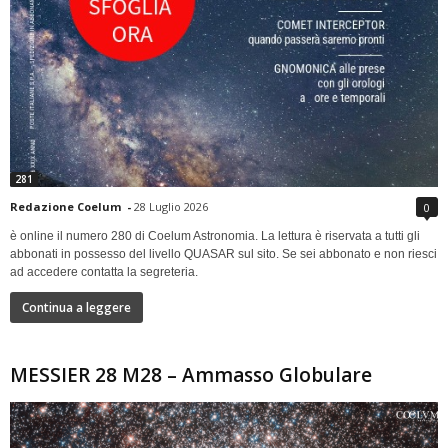
281
Redazione Coelum
-
28 Luglio 2026
0
è online il numero 280 di Coelum Astronomia. La lettura è riservata a tutti gli
abbonati in possesso del livello QUASAR sul sito. Se sei abbonato e non riesci
ad accedere contatta la segreteria.
Continua a leggere
MESSIER 28 M28 – Ammasso Globulare