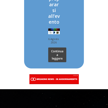
arar
si
all’ev
ento
6 Agosto
2026
Continua
a
leggere