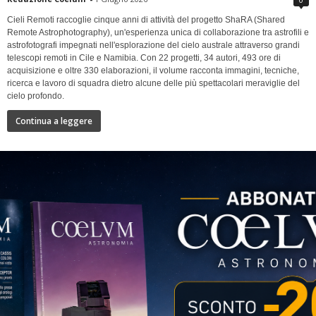
Cieli Remoti raccoglie cinque anni di attività del progetto ShaRA (Shared
Remote Astrophotography), un'esperienza unica di collaborazione tra astrofili e
astrofotografi impegnati nell'esplorazione del cielo australe attraverso grandi
telescopi remoti in Cile e Namibia. Con 22 progetti, 34 autori, 493 ore di
acquisizione e oltre 330 elaborazioni, il volume racconta immagini, tecniche,
ricerca e lavoro di squadra dietro alcune delle più spettacolari meraviglie del
cielo profondo.
Continua a leggere