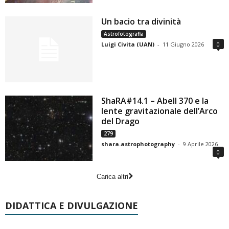
Un bacio tra divinità
Astrofotografia
Luigi Civita (UAN)
-
11 Giugno 2026
0
ShaRA#14.1 – Abell 370 e la
lente gravitazionale dell’Arco
del Drago
279
shara.astrophotography
-
9 Aprile 2026
0
Carica altri
DIDATTICA E DIVULGAZIONE