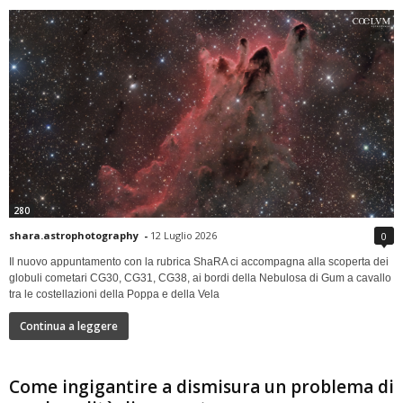
280
shara.astrophotography
-
12 Luglio 2026
0
Il nuovo appuntamento con la rubrica ShaRA ci accompagna alla scoperta dei
globuli cometari CG30, CG31, CG38, ai bordi della Nebulosa di Gum a cavallo
tra le costellazioni della Poppa e della Vela
Continua a leggere
Come ingigantire a dismisura un problema di