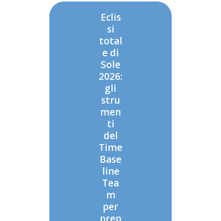
Eclis
si
total
e di
Sole
2026:
gli
stru
men
ti
del
Time
Base
line
Tea
m
per
prep