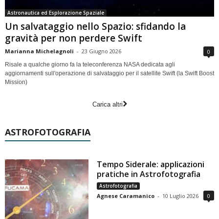
Astronautica ed Esplorazione Spaziale
Un salvataggio nello Spazio: sfidando la
gravità per non perdere Swift
Marianna Michelagnoli
-
23 Giugno 2026
0
Risale a qualche giorno fa la teleconferenza NASA dedicata agli
aggiornamenti sull'operazione di salvataggio per il satellite Swift (la Swift Boost
Mission)
Carica altri
ASTROFOTOGRAFIA
Tempo Siderale: applicazioni
pratiche in Astrofotografia
Astrofotografia
Agnese Caramanico
-
10 Luglio 2026
0