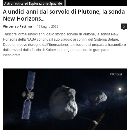
Astronautica ed Esplorazione Spaziale
A undici anni dal sorvolo di Plutone, la sonda
New Horizons...
Vincenzo Pettina
-
16 Luglio 2026
0
Trascorsi ormai undici anni dallo storico sorvolo di Plutone, la sonda New
Horizons della NASA continua il suo viaggio ai confini del Sistema Solare.
Dopo un nuovo risveglio dall’ibernazione, la missione si prepara a trasmettere
dati preziosi dalla fascia di Kuiper, una regione ancora in gran parte
inesplorata