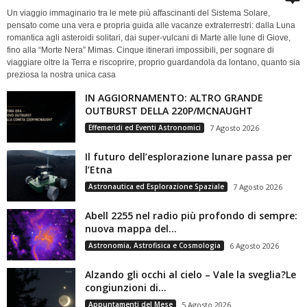
Un viaggio immaginario tra le mete più affascinanti del Sistema Solare,
pensato come una vera e propria guida alle vacanze extraterrestri: dalla Luna
romantica agli asteroidi solitari, dai super-vulcani di Marte alle lune di Giove,
fino alla “Morte Nera” Mimas. Cinque itinerari impossibili, per sognare di
viaggiare oltre la Terra e riscoprire, proprio guardandola da lontano, quanto sia
preziosa la nostra unica casa
IN AGGIORNAMENTO: ALTRO GRANDE
OUTBURST DELLA 220P/MCNAUGHT
Effemeridi ed Eventi Astronomici
7 Agosto 2026
Il futuro dell’esplorazione lunare passa per
l’Etna
Astronautica ed Esplorazione Spaziale
7 Agosto 2026
Abell 2255 nel radio più profondo di sempre:
nuova mappa del...
Astronomia, Astrofisica e Cosmologia
6 Agosto 2026
Alzando gli occhi al cielo – Vale la sveglia?Le
congiunzioni di...
Appuntamenti del Mese
5 Agosto 2026