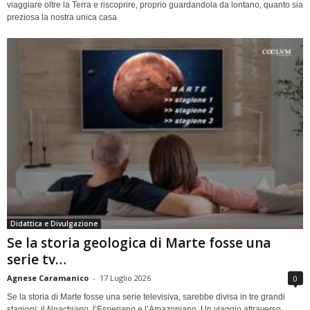
viaggiare oltre la Terra e riscoprire, proprio guardandola da lontano, quanto sia
preziosa la nostra unica casa
Didattica e Divulgazione
Se la storia geologica di Marte fosse una
serie tv…
Agnese Caramanico
-
17 Luglio 2026
0
Se la storia di Marte fosse una serie televisiva, sarebbe divisa in tre grandi
stagioni: il Noachiano, l’Esperiano e l’Amazoniano. Un viaggio attraverso