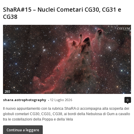
ShaRA#15 – Nuclei Cometari CG30, CG31 e
CG38
280
shara.astrophotography
-
12 Luglio 2026
0
Il nuovo appuntamento con la rubrica ShaRA ci accompagna alla scoperta dei
globuli cometari CG30, CG31, CG38, ai bordi della Nebulosa di Gum a cavallo
tra le costellazioni della Poppa e della Vela
Continua a leggere