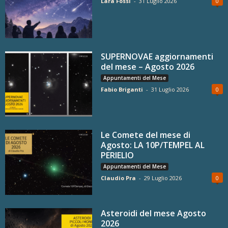
Lara Fossi
-
31 Luglio 2026
0
SUPERNOVAE aggiornamenti
del mese – Agosto 2026
Appuntamenti del Mese
Fabio Briganti
-
31 Luglio 2026
0
Le Comete del mese di
Agosto: LA 10P/TEMPEL AL
PERIELIO
Appuntamenti del Mese
Claudio Pra
-
29 Luglio 2026
0
Asteroidi del mese Agosto
2026