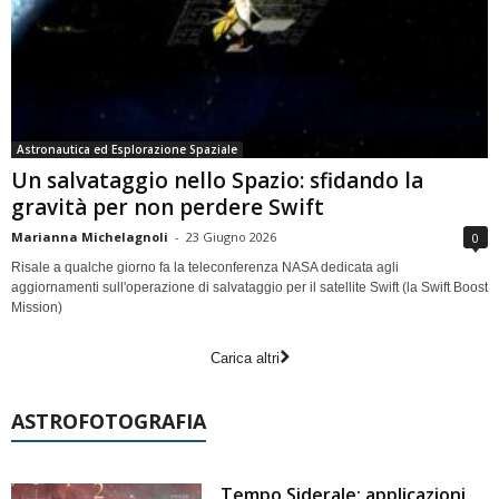
Astronautica ed Esplorazione Spaziale
Un salvataggio nello Spazio: sfidando la
gravità per non perdere Swift
Marianna Michelagnoli
-
23 Giugno 2026
0
Risale a qualche giorno fa la teleconferenza NASA dedicata agli
aggiornamenti sull'operazione di salvataggio per il satellite Swift (la Swift Boost
Mission)
Carica altri
ASTROFOTOGRAFIA
Tempo Siderale: applicazioni