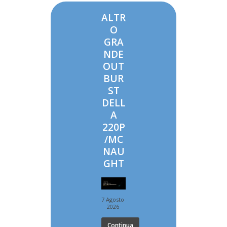
ALTR
O
GRA
NDE
OUT
BUR
ST
DELL
A
220P
/MC
NAU
GHT
7 Agosto
2026
Continua