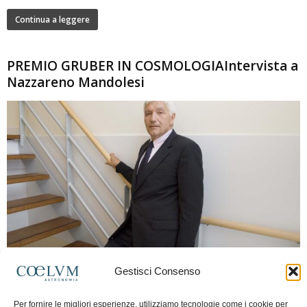
Continua a leggere
PREMIO GRUBER IN COSMOLOGIAIntervista a
Nazzareno Mandolesi
280
Gestisci Consenso
Frida Paolella
-
16 Giugno 2026
0
Intervista al professor Nazzareno Mandolesi, tra i protagonisti della cosmologia
Per fornire le migliori esperienze, utilizziamo tecnologie come i cookie per
spaziale europea e della missione Planck. Il dialogo ripercorre i principali