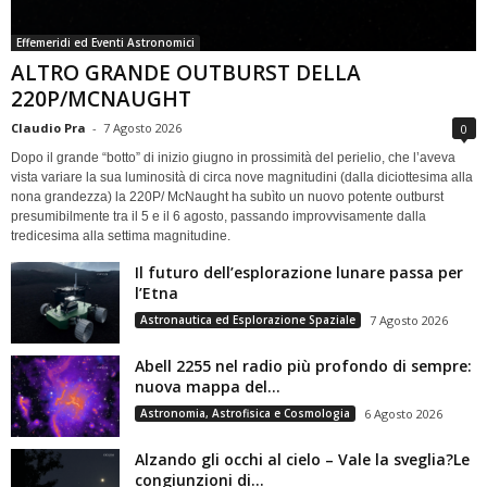
Effemeridi ed Eventi Astronomici
ALTRO GRANDE OUTBURST DELLA
220P/MCNAUGHT
Claudio Pra
-
7 Agosto 2026
0
Dopo il grande “botto” di inizio giugno in prossimità del perielio, che l’aveva
vista variare la sua luminosità di circa nove magnitudini (dalla diciottesima alla
nona grandezza) la 220P/ McNaught ha subìto un nuovo potente outburst
presumibilmente tra il 5 e il 6 agosto, passando improvvisamente dalla
tredicesima alla settima magnitudine.
Il futuro dell’esplorazione lunare passa per
l’Etna
Astronautica ed Esplorazione Spaziale
7 Agosto 2026
Abell 2255 nel radio più profondo di sempre:
nuova mappa del...
Astronomia, Astrofisica e Cosmologia
6 Agosto 2026
Alzando gli occhi al cielo – Vale la sveglia?Le
congiunzioni di...