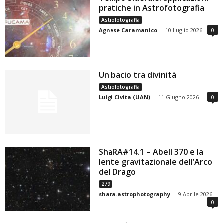
pratiche in Astrofotografia
Astrofotografia
Agnese Caramanico
-
10 Luglio 2026
0
Un bacio tra divinità
Astrofotografia
Luigi Civita (UAN)
-
11 Giugno 2026
0
ShaRA#14.1 – Abell 370 e la
lente gravitazionale dell’Arco
del Drago
279
shara.astrophotography
-
9 Aprile 2026
0