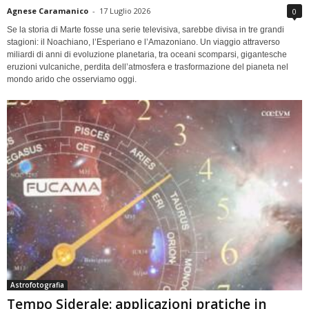
Agnese Caramanico
-
17 Luglio 2026
0
Se la storia di Marte fosse una serie televisiva, sarebbe divisa in tre grandi
stagioni: il Noachiano, l’Esperiano e l’Amazoniano. Un viaggio attraverso
miliardi di anni di evoluzione planetaria, tra oceani scomparsi, gigantesche
eruzioni vulcaniche, perdita dell’atmosfera e trasformazione del pianeta nel
mondo arido che osserviamo oggi.
Astrofotografia
Tempo Siderale: applicazioni pratiche in