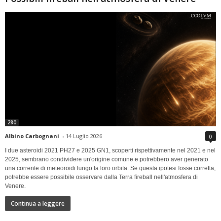
280
Albino Carbognani
-
14 Luglio 2026
0
I due asteroidi 2021 PH27 e 2025 GN1, scoperti rispettivamente nel 2021 e nel
2025, sembrano condividere un'origine comune e potrebbero aver generato
una corrente di meteoroidi lungo la loro orbita. Se questa ipotesi fosse corretta,
potrebbe essere possibile osservare dalla Terra fireball nell'atmosfera di
Venere.
Continua a leggere