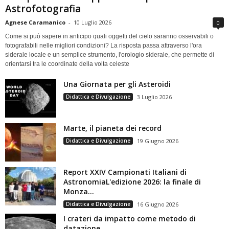
Astrofotografia
Agnese Caramanico
-
10 Luglio 2026
0
Come si può sapere in anticipo quali oggetti del cielo saranno osservabili o
fotografabili nelle migliori condizioni? La risposta passa attraverso l'ora
siderale locale e un semplice strumento, l'orologio siderale, che permette di
orientarsi tra le coordinate della volta celeste
Una Giornata per gli Asteroidi
Didattica e Divulgazione
3 Luglio 2026
Marte, il pianeta dei record
Didattica e Divulgazione
19 Giugno 2026
Report XXIV Campionati Italiani di
AstronomiaL'edizione 2026: la finale di
Monza...
Didattica e Divulgazione
16 Giugno 2026
I crateri da impatto come metodo di
datazione