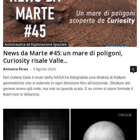
Astronautica ed Esplorazione Spaziale
News da Marte #45: un mare di poligoni,
Curiosity risale Valle...
Antonio Piras
-
5 Agosto 2026
0
Nel cratere Gale il rover della NASA ha fotografato una distesa di fratture
geometriche che si estende in ogni direzione fino all'orizzonte. Strutture del
genere erano già note, ma mai su questa scala. E su come si siano formate il
team non si sbilancia.