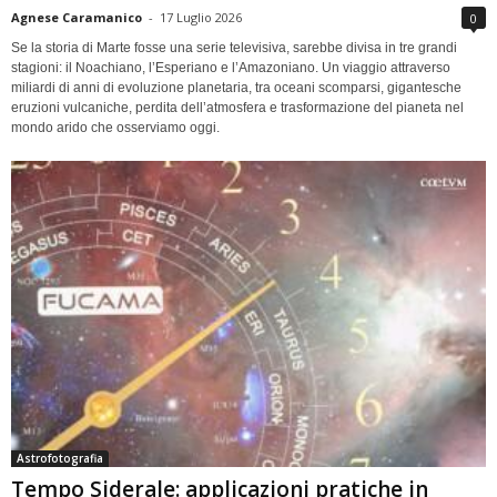
Agnese Caramanico
-
17 Luglio 2026
0
Se la storia di Marte fosse una serie televisiva, sarebbe divisa in tre grandi
stagioni: il Noachiano, l’Esperiano e l’Amazoniano. Un viaggio attraverso
miliardi di anni di evoluzione planetaria, tra oceani scomparsi, gigantesche
eruzioni vulcaniche, perdita dell’atmosfera e trasformazione del pianeta nel
mondo arido che osserviamo oggi.
Astrofotografia
Tempo Siderale: applicazioni pratiche in