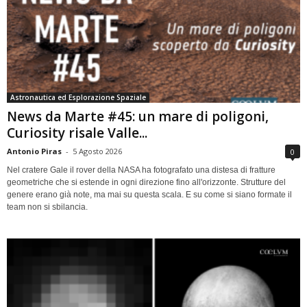
Astronautica ed Esplorazione Spaziale
News da Marte #45: un mare di poligoni,
Curiosity risale Valle...
Antonio Piras
-
5 Agosto 2026
0
Nel cratere Gale il rover della NASA ha fotografato una distesa di fratture
geometriche che si estende in ogni direzione fino all'orizzonte. Strutture del
genere erano già note, ma mai su questa scala. E su come si siano formate il
team non si sbilancia.