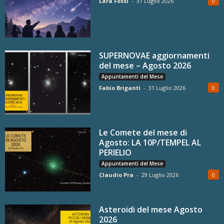
Lara Fossi
-
31 Luglio 2026
0
SUPERNOVAE aggiornamenti
del mese – Agosto 2026
Appuntamenti del Mese
Fabio Briganti
-
31 Luglio 2026
0
Le Comete del mese di
Agosto: LA 10P/TEMPEL AL
PERIELIO
Appuntamenti del Mese
Claudio Pra
-
29 Luglio 2026
0
Asteroidi del mese Agosto
2026