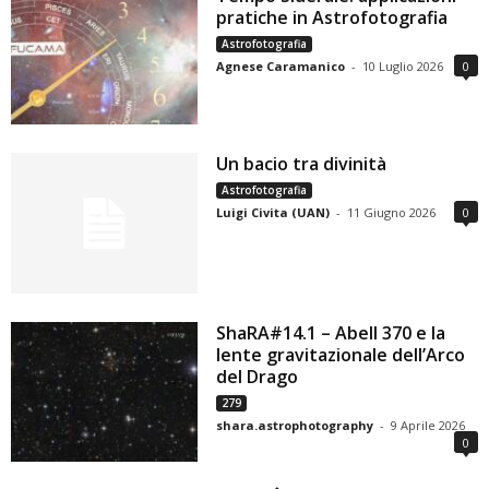
pratiche in Astrofotografia
Astrofotografia
Agnese Caramanico
-
10 Luglio 2026
0
Un bacio tra divinità
Astrofotografia
Luigi Civita (UAN)
-
11 Giugno 2026
0
ShaRA#14.1 – Abell 370 e la
lente gravitazionale dell’Arco
del Drago
279
shara.astrophotography
-
9 Aprile 2026
0