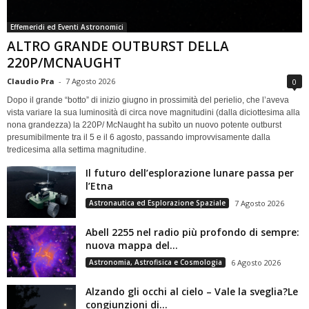
Effemeridi ed Eventi Astronomici
ALTRO GRANDE OUTBURST DELLA
220P/MCNAUGHT
Claudio Pra
-
7 Agosto 2026
0
Dopo il grande “botto” di inizio giugno in prossimità del perielio, che l’aveva
vista variare la sua luminosità di circa nove magnitudini (dalla diciottesima alla
nona grandezza) la 220P/ McNaught ha subìto un nuovo potente outburst
presumibilmente tra il 5 e il 6 agosto, passando improvvisamente dalla
tredicesima alla settima magnitudine.
Il futuro dell’esplorazione lunare passa per
l’Etna
Astronautica ed Esplorazione Spaziale
7 Agosto 2026
Abell 2255 nel radio più profondo di sempre:
nuova mappa del...
Astronomia, Astrofisica e Cosmologia
6 Agosto 2026
Alzando gli occhi al cielo – Vale la sveglia?Le
congiunzioni di...