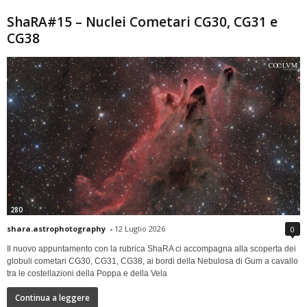
ShaRA#15 – Nuclei Cometari CG30, CG31 e
CG38
280
shara.astrophotography
-
12 Luglio 2026
0
Il nuovo appuntamento con la rubrica ShaRA ci accompagna alla scoperta dei
globuli cometari CG30, CG31, CG38, ai bordi della Nebulosa di Gum a cavallo
tra le costellazioni della Poppa e della Vela
Continua a leggere