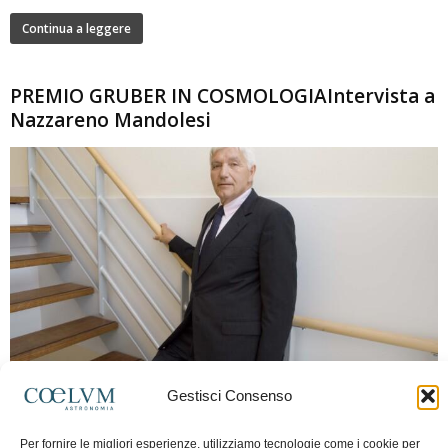
Continua a leggere
PREMIO GRUBER IN COSMOLOGIAIntervista a
Nazzareno Mandolesi
280
Gestisci Consenso
Frida Paolella
-
16 Giugno 2026
0
Intervista al professor Nazzareno Mandolesi, tra i protagonisti della cosmologia
Per fornire le migliori esperienze, utilizziamo tecnologie come i cookie per
spaziale europea e della missione Planck. Il dialogo ripercorre i principali