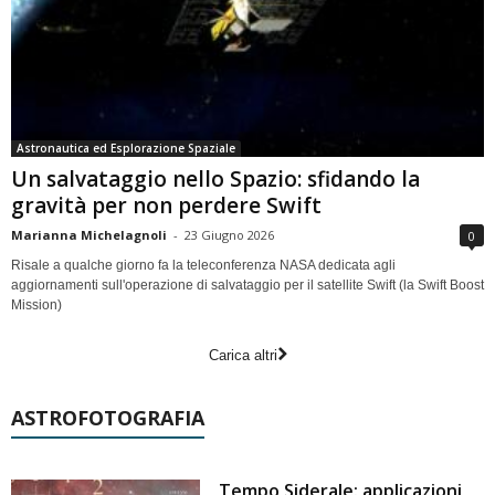
Astronautica ed Esplorazione Spaziale
Un salvataggio nello Spazio: sfidando la
gravità per non perdere Swift
Marianna Michelagnoli
-
23 Giugno 2026
0
Risale a qualche giorno fa la teleconferenza NASA dedicata agli
aggiornamenti sull'operazione di salvataggio per il satellite Swift (la Swift Boost
Mission)
Carica altri
ASTROFOTOGRAFIA
Tempo Siderale: applicazioni