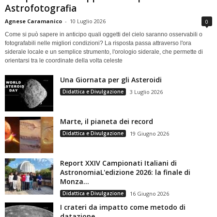
Astrofotografia
Agnese Caramanico
-
10 Luglio 2026
0
Come si può sapere in anticipo quali oggetti del cielo saranno osservabili o
fotografabili nelle migliori condizioni? La risposta passa attraverso l'ora
siderale locale e un semplice strumento, l'orologio siderale, che permette di
orientarsi tra le coordinate della volta celeste
Una Giornata per gli Asteroidi
Didattica e Divulgazione
3 Luglio 2026
Marte, il pianeta dei record
Didattica e Divulgazione
19 Giugno 2026
Report XXIV Campionati Italiani di
AstronomiaL'edizione 2026: la finale di
Monza...
Didattica e Divulgazione
16 Giugno 2026
I crateri da impatto come metodo di
datazione