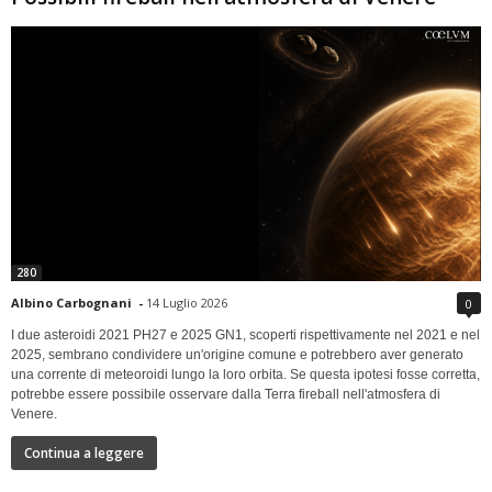
280
Albino Carbognani
-
14 Luglio 2026
0
I due asteroidi 2021 PH27 e 2025 GN1, scoperti rispettivamente nel 2021 e nel
2025, sembrano condividere un'origine comune e potrebbero aver generato
una corrente di meteoroidi lungo la loro orbita. Se questa ipotesi fosse corretta,
potrebbe essere possibile osservare dalla Terra fireball nell'atmosfera di
Venere.
Continua a leggere