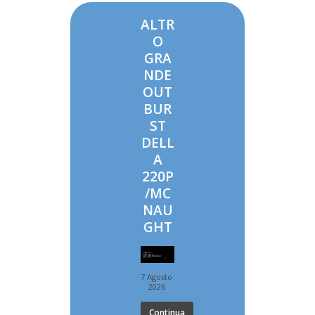
ALTR
O
GRA
NDE
OUT
BUR
ST
DELL
A
220P
/MC
NAU
GHT
7 Agosto
2026
Continua