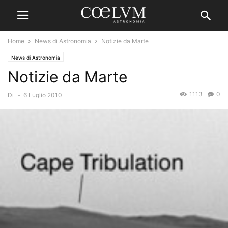
Home
News di Astronomia
Notizie da Marte
News di Astronomia
Notizie da Marte
1113
0
Di
-
6 Luglio 2010