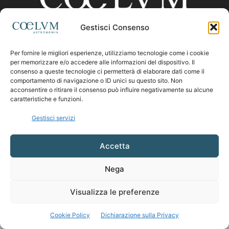
Gestisci Consenso
CHI SIAMO
Per fornire le migliori esperienze, utilizziamo tecnologie come i cookie
per memorizzare e/o accedere alle informazioni del dispositivo. Il
consenso a queste tecnologie ci permetterà di elaborare dati come il
comportamento di navigazione o ID unici su questo sito. Non
Contattaci:
coelumastro@coelum.com
acconsentire o ritirare il consenso può influire negativamente su alcune
caratteristiche e funzioni.
SEGUICI
Gestisci servizi
Accetta
Nega
Visualizza le preferenze
Cookie Policy
Dichiarazione sulla Privacy