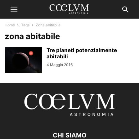
Home
Tags
Zona abitabile
zona abitabile
Tre pianeti potenzialmente
abitabili
4 Maggio 2016
CHI SIAMO