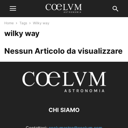
Home
Tags
Wilky way
wilky way
Nessun Articolo da visualizzare
CHI SIAMO
Contattaci:
coelumastro@coelum.com