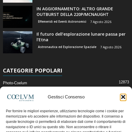
IN AGGIORNAMENTO: ALTRO GRANDE
OUTBURST DELLA 220P/MCNAUGHT
Effemeridi ed Eventi Astronomici
7 Agosto 2026
Il futuro dell’esplorazione lunare passa per
l’Etna
Astronautica ed Esplorazione Spaziale
7 Agosto 2026
CATEGORIE POPOLARI
12873
Photo-Coelum
2914
Mostre e Incontri
Gestisci Consenso
2412
News di Astronomia
1315
Cielo del Mese
Per fornire le migliori esperienze, utilizziamo tecnologie come i cookie per
memorizzare e/o accedere alle informazioni del dispositivo. Il consenso a
365
Astronomia, Astrofisica e Cosmologia
queste tecnologie ci permetterà di elaborare dati come il comportamento di
268
navigazione o ID unici su questo sito. Non acconsentire o ritirare il
Articoli e Risorse On-Line