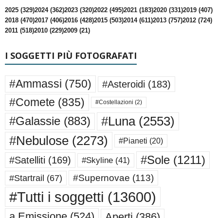
2025 (329)
2024 (362)
2023 (320)
2022 (495)
2021 (183)
2020 (331)
2019 (407)
2018 (470)
2017 (406)
2016 (428)
2015 (503)
2014 (611)
2013 (757)
2012 (724)
2011 (518)
2010 (229)
2009 (21)
I SOGGETTI PIÙ FOTOGRAFATI
#Ammassi
(750)
#Asteroidi
(183)
#Comete
(835)
#Costellazioni
(2)
#Luna
(2553)
#Galassie
(883)
#Nebulose
(2273)
#Pianeti
(20)
#Sole
(1211)
#Satelliti
(169)
#Skyline
(41)
#Supernovae
(113)
#Startrail
(67)
#Tutti i soggetti
(13600)
a Emissione
(524)
Aperti
(386)