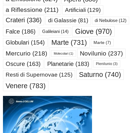
a Riflessione
(211)
Artificiali
(129)
Crateri
(336)
di Galassie
(81)
di Nebulose
(12)
Giove
(970)
Falce
(186)
Galileiani
(14)
Marte
(731)
Globulari
(154)
Marte
(7)
Mercurio
(218)
Novilunio
(237)
Molecolari
(1)
Oscure
(163)
Planetarie
(183)
Plenilunio
(3)
Saturno
(740)
Resti di Supernovae
(125)
Venere
(783)