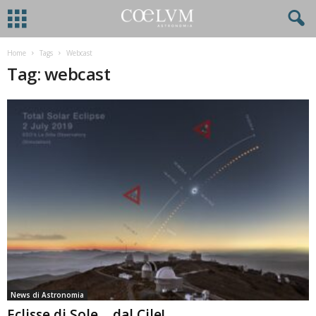
Home
Tags
Webcast
Tag: webcast
News di Astronomia
Eclisse di Sole… dal Cile!