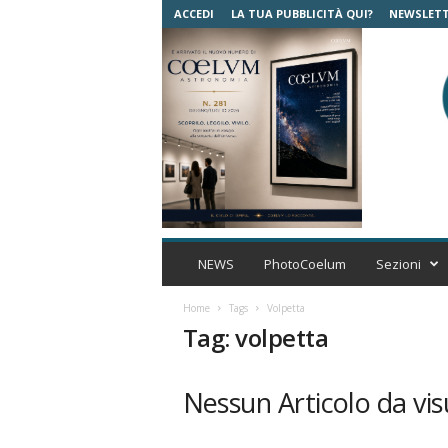
ACCEDI
LA TUA PUBBLICITÀ QUI?
NEWSLET
C
o
NEWS
PhotoCoelum
Sezioni
e
l
Home
Tags
Volpetta
u
Tag: volpetta
m
A
s
Nessun Articolo da vis
t
r
o