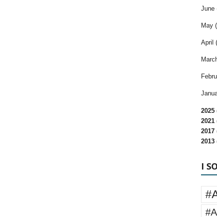
June 
May (
April 
March
Febru
Janua
2025 
2021 
2017 
2013 
I S
#
#A