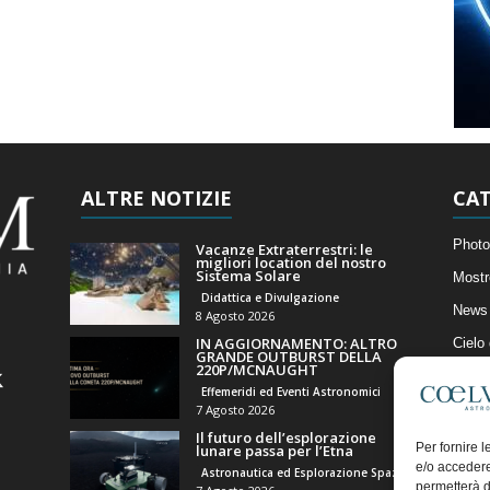
ALTRE NOTIZIE
CAT
Photo
Vacanze Extraterrestri: le
migliori location del nostro
Sistema Solare
Mostr
Didattica e Divulgazione
News 
8 Agosto 2026
IN AGGIORNAMENTO: ALTRO
Cielo
GRANDE OUTBURST DELLA
220P/MCNAUGHT
Astro
Effemeridi ed Eventi Astronomici
Artico
7 Agosto 2026
Il futuro dell’esplorazione
Il Bl
Per fornire 
lunare passa per l’Etna
e/o accedere
Astronautica ed Esplorazione Spaziale
permetterà d