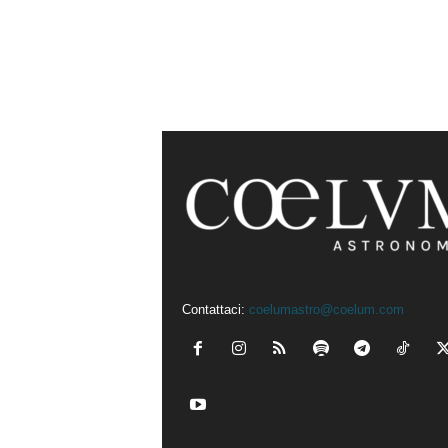
Contattaci:
coelumastro@coelum.com