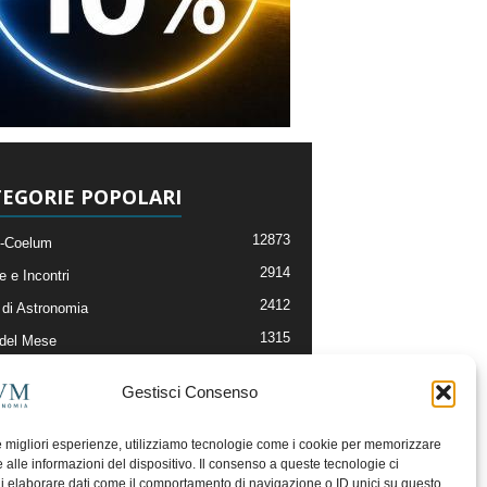
EGORIE POPOLARI
12873
-Coelum
2914
e e Incontri
2412
di Astronomia
1315
 del Mese
365
nomia, Astrofisica e Cosmologia
Gestisci Consenso
268
li e Risorse On-Line
192
og della Redazione
le migliori esperienze, utilizziamo tecnologie come i cookie per memorizzare
 alle informazioni del dispositivo. Il consenso a queste tecnologie ci
i elaborare dati come il comportamento di navigazione o ID unici su questo