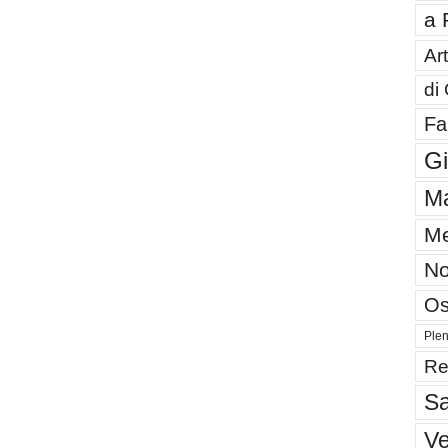
a 
Art
di
Fa
G
Ma
Me
No
Os
Plen
Re
Sa
V