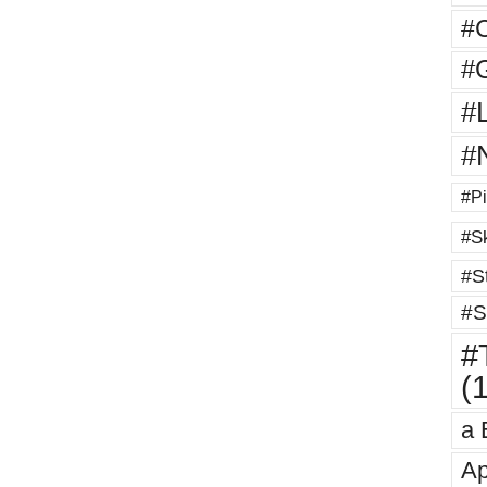
#
#G
#
#
#Pi
#Sk
#St
#S
#T
(
a 
Ap