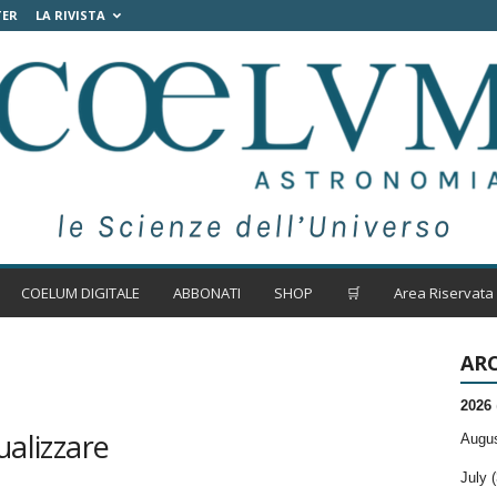
TER
LA RIVISTA
COELUM DIGITALE
ABBONATI
SHOP
🛒
Area Riservata
ARC
2026
ualizzare
Augus
July (