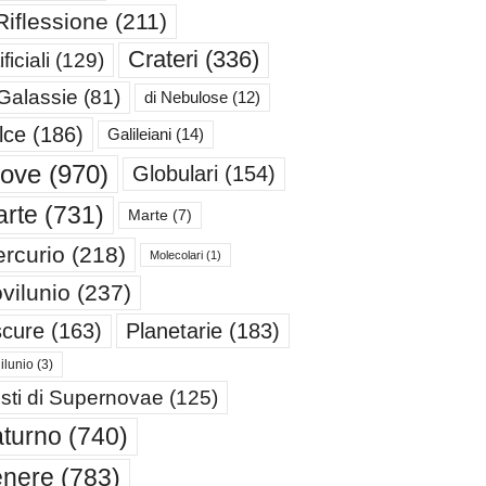
Riflessione
(211)
Crateri
(336)
ificiali
(129)
 Galassie
(81)
di Nebulose
(12)
lce
(186)
Galileiani
(14)
iove
(970)
Globulari
(154)
rte
(731)
Marte
(7)
rcurio
(218)
Molecolari
(1)
vilunio
(237)
cure
(163)
Planetarie
(183)
ilunio
(3)
sti di Supernovae
(125)
turno
(740)
enere
(783)