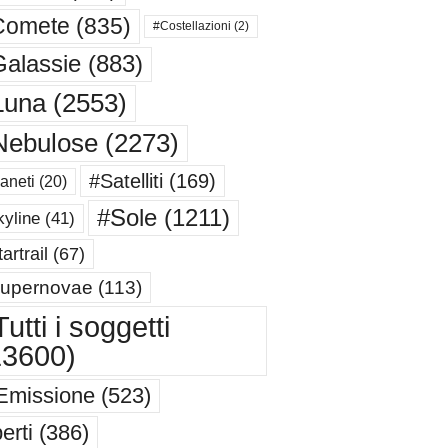
Comete
(835)
#Costellazioni
(2)
alassie
(883)
Luna
(2553)
Nebulose
(2273)
#Satelliti
(169)
aneti
(20)
#Sole
(1211)
yline
(41)
artrail
(67)
upernovae
(113)
utti i soggetti
13600)
Emissione
(523)
erti
(386)