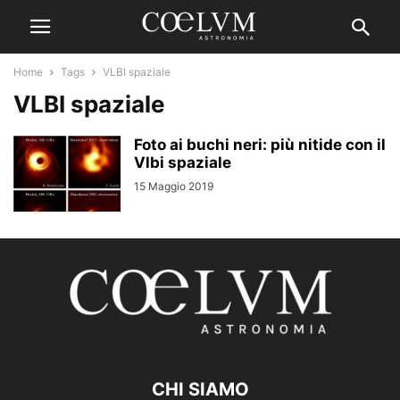
Home
Tags
VLBI spaziale
VLBI spaziale
Foto ai buchi neri: più nitide con il
Vlbi spaziale
15 Maggio 2019
CHI SIAMO