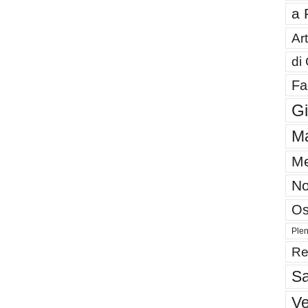
a 
Art
di
Fa
G
Ma
Me
No
Os
Plen
Re
Sa
V