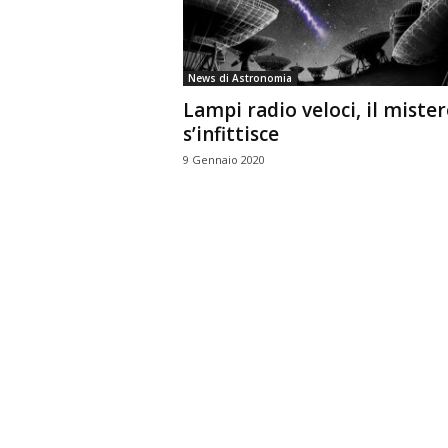
n
o
m
News di Astronomia
i
Lampi radio veloci, il miste
a
s’infittisce
9 Gennaio 2020