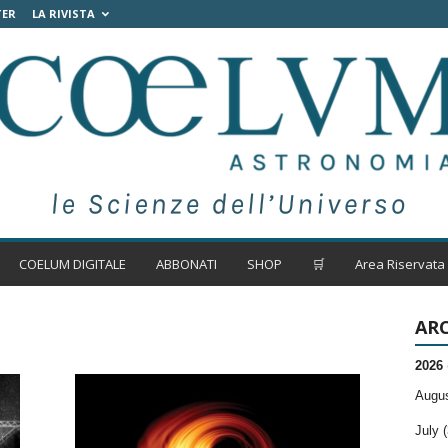
TER
LA RIVISTA
COELUM DIGITALE
ABBONATI
SHOP
🛒
Area Riservata
ARC
2026
Augus
July (