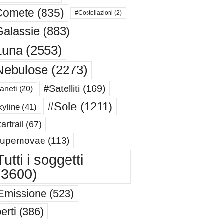
Comete
(835)
#Costellazioni
(2)
alassie
(883)
Luna
(2553)
Nebulose
(2273)
#Satelliti
(169)
aneti
(20)
#Sole
(1211)
yline
(41)
artrail
(67)
upernovae
(113)
utti i soggetti
13600)
Emissione
(523)
erti
(386)