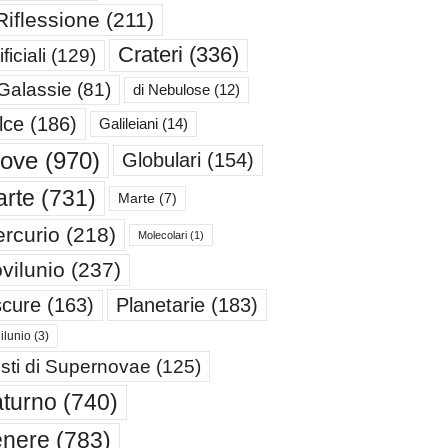
Riflessione
(211)
Crateri
(336)
ificiali
(129)
 Galassie
(81)
di Nebulose
(12)
lce
(186)
Galileiani
(14)
iove
(970)
Globulari
(154)
rte
(731)
Marte
(7)
rcurio
(218)
Molecolari
(1)
vilunio
(237)
cure
(163)
Planetarie
(183)
ilunio
(3)
sti di Supernovae
(125)
turno
(740)
enere
(783)