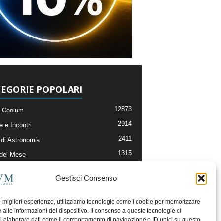
EGORIE POPOLARI
12873
-Coelum
2914
e e Incontri
2411
di Astronomia
1315
 del Mese
365
nomia, Astrofisica e Cosmologia
Gestisci Consenso
268
li e Risorse On-Line
192
og della Redazione
le migliori esperienze, utilizziamo tecnologie come i cookie per memorizzare
 alle informazioni del dispositivo. Il consenso a queste tecnologie ci
i elaborare dati come il comportamento di navigazione o ID unici su questo