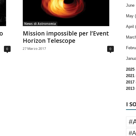
June 
May (
News di Astronomia
April 
ro
Mission impossible per l’Event
March
Horizon Telescope
Febru
27 Marzo 2017
0
0
Janua
2025 
2021 
2017 
2013 
I S
#
#A