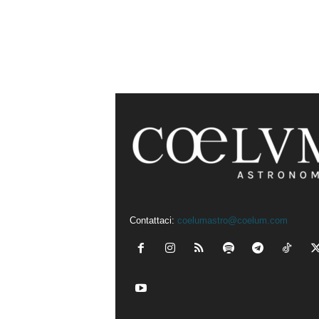
Contattaci:
coelumastro@coelum.com