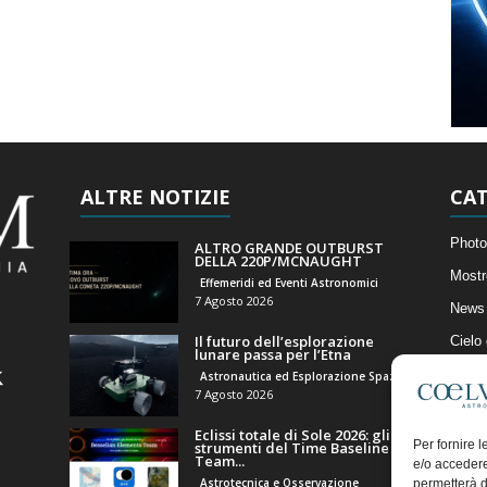
ALTRE NOTIZIE
CAT
Photo
ALTRO GRANDE OUTBURST
DELLA 220P/MCNAUGHT
Mostr
Effemeridi ed Eventi Astronomici
7 Agosto 2026
News 
Il futuro dell’esplorazione
Cielo
lunare passa per l’Etna
Astro
Astronautica ed Esplorazione Spaziale
7 Agosto 2026
Artico
Eclissi totale di Sole 2026: gli
Il Bl
Per fornire 
strumenti del Time Baseline
Team...
e/o accedere
Astrotecnica e Osservazione
permetterà d