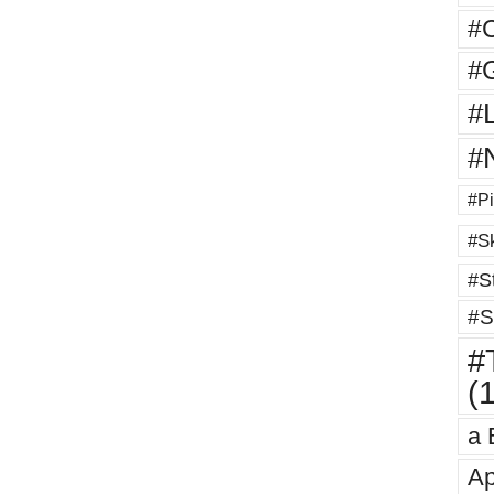
#
#G
#
#
#Pi
#Sk
#St
#S
#T
(
a 
Ap