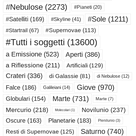
#Nebulose
(2273)
#Pianeti
(20)
#Sole
(1211)
#Satelliti
(169)
#Skyline
(41)
#Supernovae
(113)
#Startrail
(67)
#Tutti i soggetti
(13600)
a Emissione
(523)
Aperti
(386)
a Riflessione
(211)
Artificiali
(129)
Crateri
(336)
di Galassie
(81)
di Nebulose
(12)
Giove
(970)
Falce
(186)
Galileiani
(14)
Marte
(731)
Globulari
(154)
Marte
(7)
Mercurio
(218)
Novilunio
(237)
Molecolari
(1)
Oscure
(163)
Planetarie
(183)
Plenilunio
(3)
Saturno
(740)
Resti di Supernovae
(125)