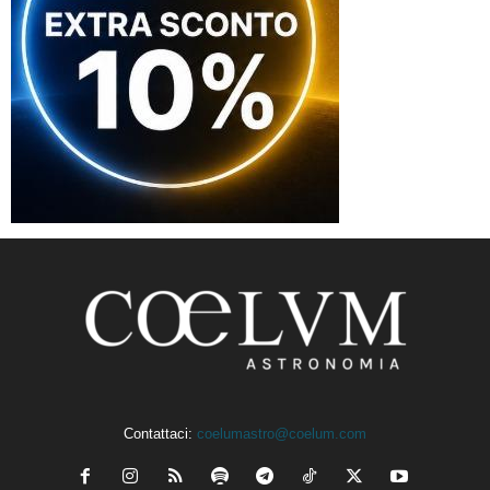
Contattaci:
coelumastro@coelum.com