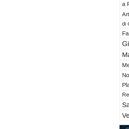
a 
Art
di 
Fa
G
Ma
Me
No
Pl
Re
Sa
V