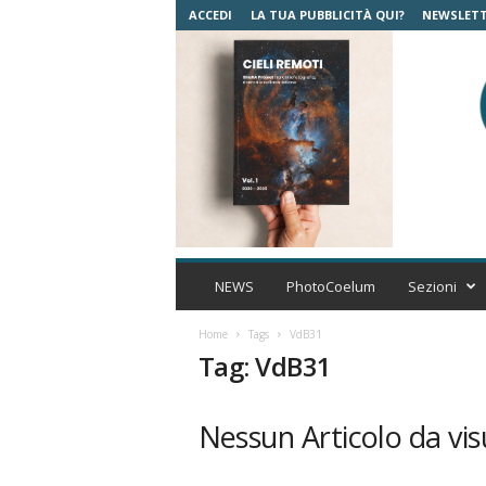
ACCEDI
LA TUA PUBBLICITÀ QUI?
NEWSLET
C
o
NEWS
PhotoCoelum
Sezioni
e
l
Home
Tags
VdB31
u
Tag: VdB31
m
A
s
Nessun Articolo da vis
t
r
o