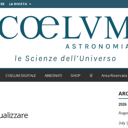
TER
LA RIVISTA
COELUM DIGITALE
ABBONATI
SHOP
🛒
Area Riservata
ARC
2026
ualizzare
Augus
July (