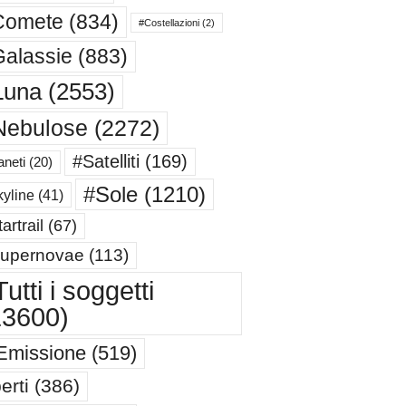
Comete
(834)
#Costellazioni
(2)
alassie
(883)
Luna
(2553)
Nebulose
(2272)
#Satelliti
(169)
aneti
(20)
#Sole
(1210)
yline
(41)
artrail
(67)
upernovae
(113)
utti i soggetti
13600)
Emissione
(519)
erti
(386)