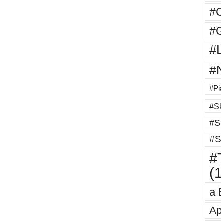
#
#G
#
#
#Pi
#Sk
#St
#S
#T
(
a 
Ap