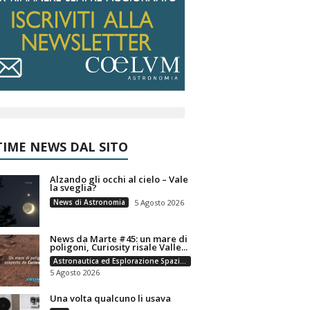
IME NEWS DAL SITO
Alzando gli occhi al cielo – Vale
la sveglia?
News di Astronomia
5 Agosto 2026
News da Marte #45: un mare di
poligoni, Curiosity risale Valle...
Astronautica ed Esplorazione Spaziale
5 Agosto 2026
Una volta qualcuno li usava