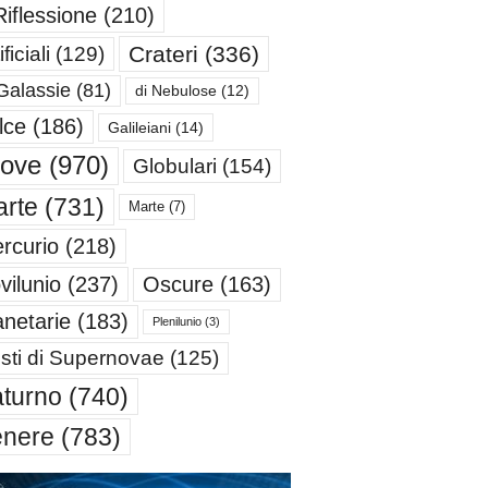
Riflessione
(210)
Crateri
(336)
ificiali
(129)
Galassie
(81)
di Nebulose
(12)
lce
(186)
Galileiani
(14)
iove
(970)
Globulari
(154)
rte
(731)
Marte
(7)
rcurio
(218)
Oscure
(163)
vilunio
(237)
anetarie
(183)
Plenilunio
(3)
sti di Supernovae
(125)
turno
(740)
enere
(783)