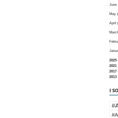
June 
May (
April 
March
Febru
Janua
2025 
2021 
2017 
2013 
I S
#
#A