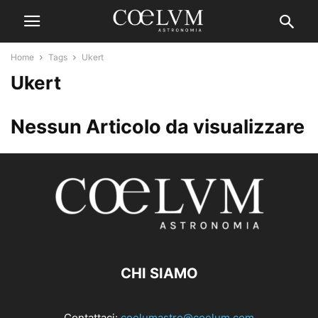
Home
Tags
Ukert
Ukert
Nessun Articolo da visualizzare
CHI SIAMO
Contattaci:
coelumastro@coelum.com