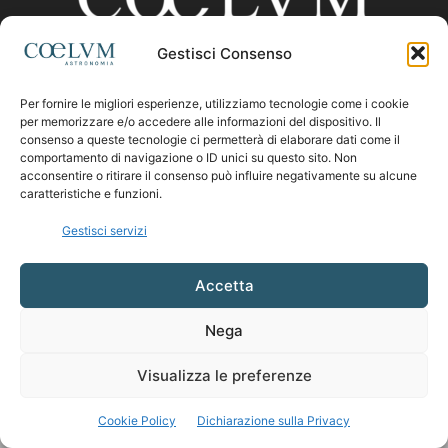
Gestisci Consenso
CHI SIAMO
Per fornire le migliori esperienze, utilizziamo tecnologie come i cookie
per memorizzare e/o accedere alle informazioni del dispositivo. Il
consenso a queste tecnologie ci permetterà di elaborare dati come il
comportamento di navigazione o ID unici su questo sito. Non
Contattaci:
coelumastro@coelum.com
acconsentire o ritirare il consenso può influire negativamente su alcune
caratteristiche e funzioni.
SEGUICI
Gestisci servizi
Accetta
Nega
Visualizza le preferenze
Cookie Policy
Dichiarazione sulla Privacy