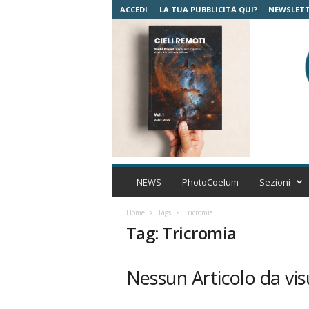
ACCEDI
LA TUA PUBBLICITÀ QUI?
NEWSLET
C
o
NEWS
PhotoCoelum
Sezioni
e
l
Home
Tags
Tricromia
u
Tag: Tricromia
m
A
s
Nessun Articolo da vis
t
r
o