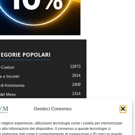
EGORIE POPOLARI
12873
-Coelum
2914
e e Incontri
2409
di Astronomia
1314
 del Mese
365
nomia, Astrofisica e Cosmologia
Gestisci Consenso
268
li e Risorse On-Line
192
og della Redazione
le migliori esperienze, utilizziamo tecnologie come i cookie per memorizzare
 alle informazioni del dispositivo. Il consenso a queste tecnologie ci
i elaborare dati come il comportamento di navigazione o ID unici su questo