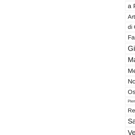
a 
Art
di
Fa
G
Ma
Me
No
Os
Plen
Re
Sa
V