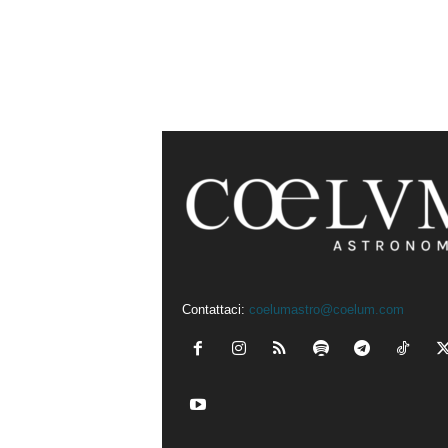
Contattaci:
coelumastro@coelum.com