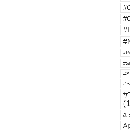
#
#G
#
#
#Pi
#Sk
#St
#S
#T
(
a 
Ap