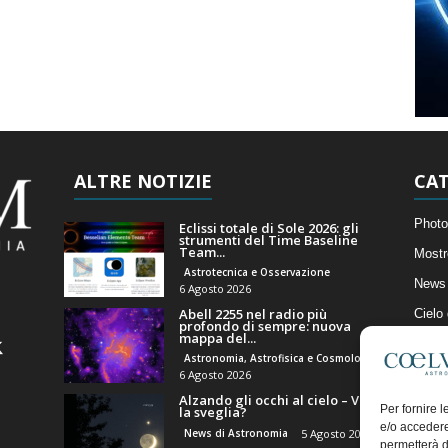
ALTRE NOTIZIE
CAT
Photo
Eclissi totale di Sole 2026: gli
strumenti del Time Baseline
Team...
Mostr
Astrotecnica e Osservazione
News 
6 Agosto 2026
Abell 2255 nel radio più
Cielo
profondo di sempre: nuova
mappa del...
Astro
Astronomia, Astrofisica e Cosmologia
Artico
6 Agosto 2026
Alzando gli occhi al cielo – Vale
Il Bl
Per fornire 
la sveglia?
e/o accedere
News di Astronomia
5 Agosto 2026
permetterà d