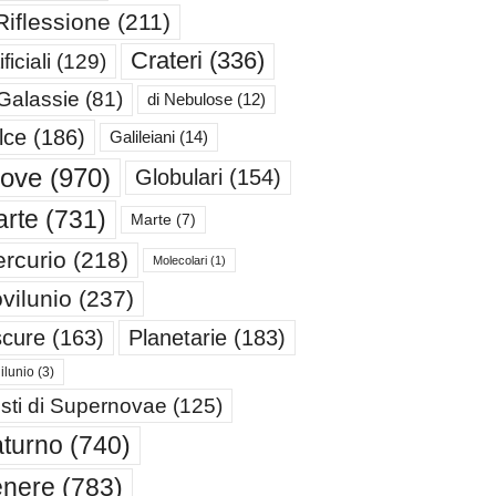
Riflessione
(211)
Crateri
(336)
ificiali
(129)
 Galassie
(81)
di Nebulose
(12)
lce
(186)
Galileiani
(14)
iove
(970)
Globulari
(154)
rte
(731)
Marte
(7)
rcurio
(218)
Molecolari
(1)
vilunio
(237)
cure
(163)
Planetarie
(183)
ilunio
(3)
sti di Supernovae
(125)
turno
(740)
enere
(783)