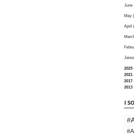
June 
May (
April 
March
Febru
Janua
2025 
2021 
2017 
2013 
I S
#
#A