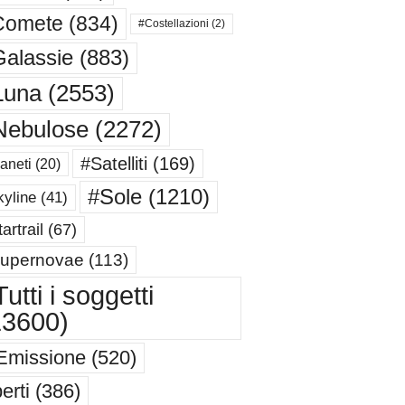
Comete
(834)
#Costellazioni
(2)
alassie
(883)
Luna
(2553)
Nebulose
(2272)
#Satelliti
(169)
aneti
(20)
#Sole
(1210)
yline
(41)
artrail
(67)
upernovae
(113)
utti i soggetti
13600)
Emissione
(520)
erti
(386)