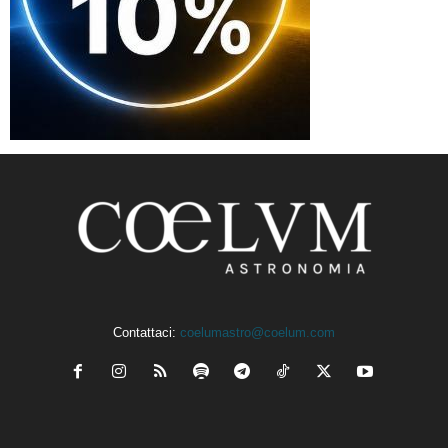
Contattaci:
coelumastro@coelum.com