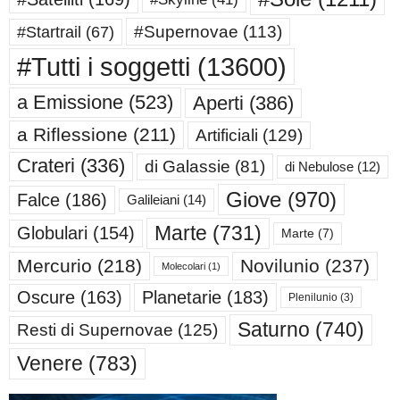
#Supernovae
(113)
#Startrail
(67)
#Tutti i soggetti
(13600)
a Emissione
(523)
Aperti
(386)
a Riflessione
(211)
Artificiali
(129)
Crateri
(336)
di Galassie
(81)
di Nebulose
(12)
Giove
(970)
Falce
(186)
Galileiani
(14)
Marte
(731)
Globulari
(154)
Marte
(7)
Mercurio
(218)
Novilunio
(237)
Molecolari
(1)
Oscure
(163)
Planetarie
(183)
Plenilunio
(3)
Saturno
(740)
Resti di Supernovae
(125)
Venere
(783)