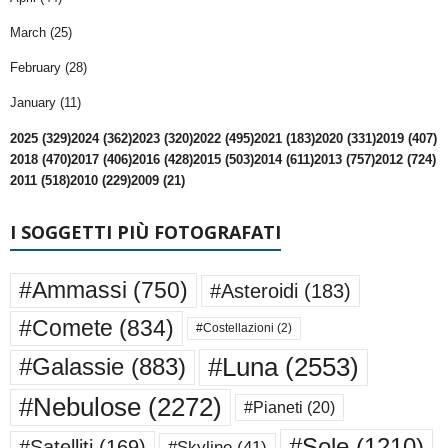
March (25)
February (28)
January (11)
2025 (329)
2024 (362)
2023 (320)
2022 (495)
2021 (183)
2020 (331)
2019 (407)
2018 (470)
2017 (406)
2016 (428)
2015 (503)
2014 (611)
2013 (757)
2012 (724)
2011 (518)
2010 (229)
2009 (21)
I SOGGETTI PIÙ FOTOGRAFATI
#Ammassi
(750)
#Asteroidi
(183)
#Comete
(834)
#Costellazioni
(2)
#Luna
(2553)
#Galassie
(883)
#Nebulose
(2272)
#Pianeti
(20)
#Sole
(1210)
#Satelliti
(169)
#Skyline
(41)