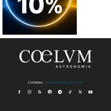
Contattaci:
coelumastro@coelum.com