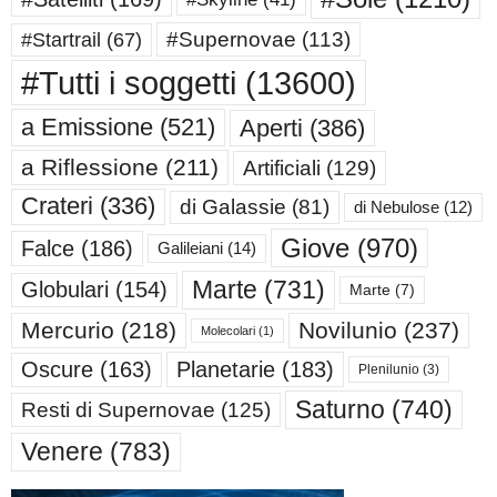
#Supernovae
(113)
#Startrail
(67)
#Tutti i soggetti
(13600)
a Emissione
(521)
Aperti
(386)
a Riflessione
(211)
Artificiali
(129)
Crateri
(336)
di Galassie
(81)
di Nebulose
(12)
Giove
(970)
Falce
(186)
Galileiani
(14)
Marte
(731)
Globulari
(154)
Marte
(7)
Mercurio
(218)
Novilunio
(237)
Molecolari
(1)
Oscure
(163)
Planetarie
(183)
Plenilunio
(3)
Saturno
(740)
Resti di Supernovae
(125)
Venere
(783)