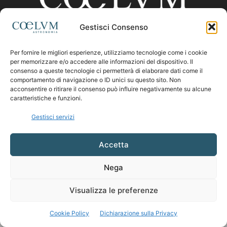
Gestisci Consenso
CHI SIAMO
Per fornire le migliori esperienze, utilizziamo tecnologie come i cookie
per memorizzare e/o accedere alle informazioni del dispositivo. Il
consenso a queste tecnologie ci permetterà di elaborare dati come il
comportamento di navigazione o ID unici su questo sito. Non
Contattaci:
coelumastro@coelum.com
acconsentire o ritirare il consenso può influire negativamente su alcune
caratteristiche e funzioni.
SEGUICI
Gestisci servizi
Accetta
Nega
Visualizza le preferenze
Cookie Policy
Dichiarazione sulla Privacy