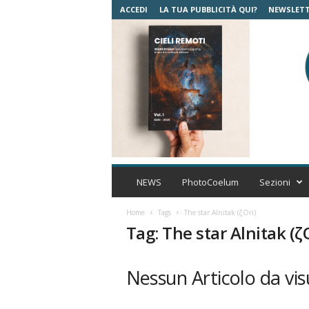
ACCEDI
LA TUA PUBBLICITÀ QUI?
NEWSLET
C
o
NEWS
PhotoCoelum
Sezioni
e
l
Home
Tags
The star Alnitak (ζOri)
u
Tag: The star Alnitak (ζ
m
A
s
Nessun Articolo da vis
t
r
o