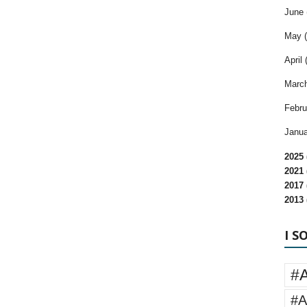
June 
May (
April 
March
Febru
Janua
2025 
2021 
2017 
2013 
I S
#
#A