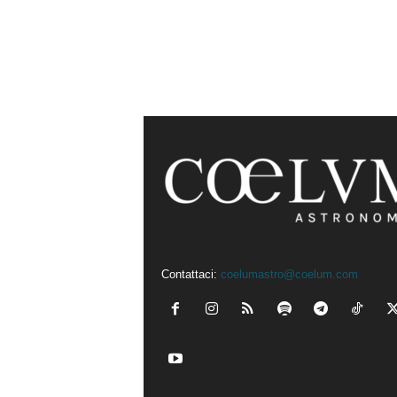
Contattaci:
coelumastro@coelum.com