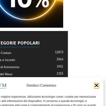
EGORIE POPOLARI
12873
-Coelum
2914
e e Incontri
2411
di Astronomia
1315
 del Mese
365
nomia, Astrofisica e Cosmologia
Gestisci Consenso
268
li e Risorse On-Line
192
og della Redazione
le migliori esperienze, utilizziamo tecnologie come i cookie per memorizzare
 alle informazioni del dispositivo. Il consenso a queste tecnologie ci
i elaborare dati come il comportamento di navigazione o ID unici su questo