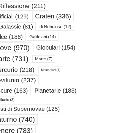
Riflessione
(211)
Crateri
(336)
ificiali
(129)
 Galassie
(81)
di Nebulose
(12)
lce
(186)
Galileiani
(14)
iove
(970)
Globulari
(154)
rte
(731)
Marte
(7)
rcurio
(218)
Molecolari
(1)
vilunio
(237)
cure
(163)
Planetarie
(183)
ilunio
(3)
sti di Supernovae
(125)
turno
(740)
enere
(783)