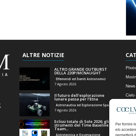
ALTRE NOTIZIE
CAT
Photo
ALTRO GRANDE OUTBURST
DELLA 220P/MCNAUGHT
Mostr
Effemeridi ed Eventi Astronomici
7 Agosto 2026
News 
Il futuro dell’esplorazione
Cielo
lunare passa per l’Etna
Astro
Astronautica ed Esplorazione Spaziale
7 Agosto 2026
Artico
Eclissi totale di Sole 2026: gli
Il Bl
Per fornire 
strumenti del Time Baseline
Team...
e/o accedere
Astrotecnica e Osservazione
permetterà d