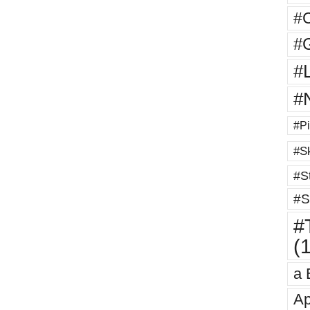
#
#G
#
#
#Pi
#Sk
#St
#S
#T
(
a 
Ap