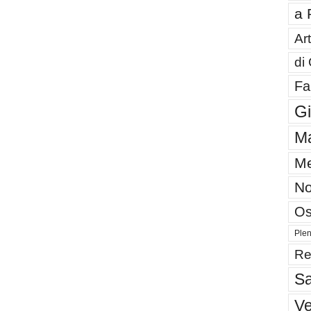
a 
Art
di
Fa
G
Ma
Me
No
Os
Plen
Re
Sa
V