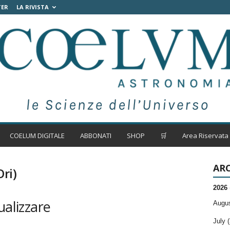
TER
LA RIVISTA
COELUM DIGITALE
ABBONATI
SHOP
🛒
Area Riservata
ARC
Ori)
2026
ualizzare
Augus
July (