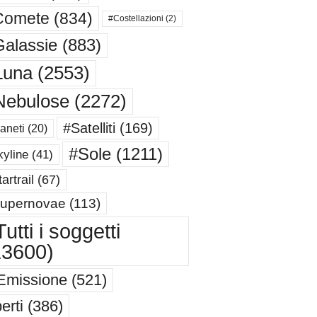
Comete
(834)
#Costellazioni
(2)
alassie
(883)
Luna
(2553)
Nebulose
(2272)
#Satelliti
(169)
aneti
(20)
#Sole
(1211)
yline
(41)
artrail
(67)
upernovae
(113)
utti i soggetti
13600)
Emissione
(521)
erti
(386)