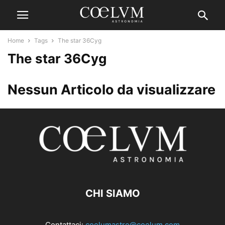
Home
Tags
The star 36Cyg
The star 36Cyg
Nessun Articolo da visualizzare
CHI SIAMO
Contattaci:
coelumastro@coelum.com