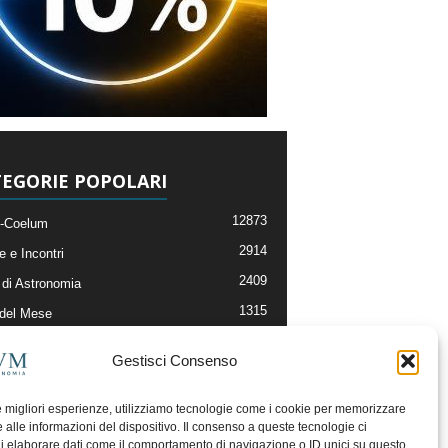
EGORIE POPOLARI
12873
-Coelum
2914
e e Incontri
2409
di Astronomia
1315
 del Mese
365
nomia, Astrofisica e Cosmologia
Gestisci Consenso
268
li e Risorse On-Line
192
og della Redazione
le migliori esperienze, utilizziamo tecnologie come i cookie per memorizzare
 alle informazioni del dispositivo. Il consenso a queste tecnologie ci
i elaborare dati come il comportamento di navigazione o ID unici su questo