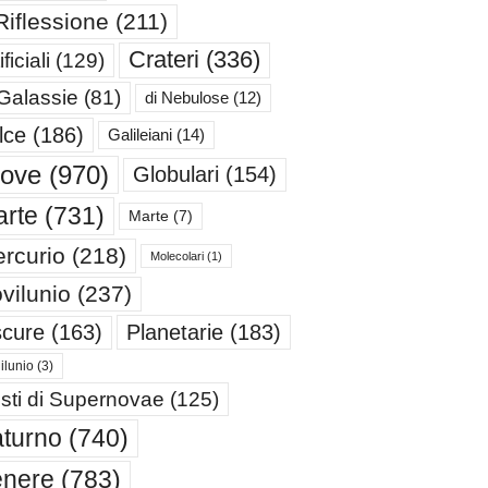
Riflessione
(211)
Crateri
(336)
ificiali
(129)
 Galassie
(81)
di Nebulose
(12)
lce
(186)
Galileiani
(14)
iove
(970)
Globulari
(154)
rte
(731)
Marte
(7)
rcurio
(218)
Molecolari
(1)
vilunio
(237)
cure
(163)
Planetarie
(183)
ilunio
(3)
sti di Supernovae
(125)
turno
(740)
enere
(783)