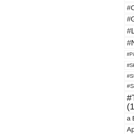
#
#G
#
#
#Pi
#Sk
#St
#S
#T
(
a 
Ap