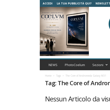
ACCEDI
LA TUA PUBBLICITÀ QUI?
NEWSLET
C
o
NEWS
PhotoCoelum
Sezioni
e
l
Home
Tags
The Core of Andromeda Galaxy M31
u
Tag: The Core of Andr
m
A
s
Nessun Articolo da vis
t
r
o