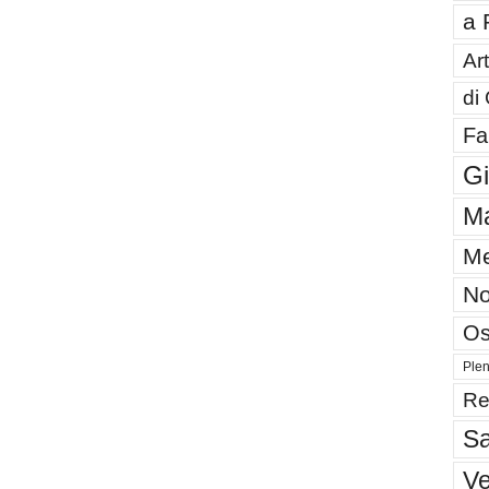
a 
Art
di
Fa
G
Ma
Me
No
Os
Plen
Re
Sa
V