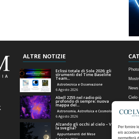
ALTRE NOTIZIE
CAT
Photo
Eclissi totale di Sole 2026: gli
strumenti del Time Baseline
Team...
Mostr
Astrotecnica e Osservazione
News 
6 Agosto 2026
Abell 2255 nel radio più
Cielo
profondo di sempre: nuova
mappa del...
Astro
Astronomia, Astrofisica e Cosmologia
Artico
6 Agosto 2026
Alzando gli occhi al cielo – Vale
Il Bl
Per fornire 
la sveglia?
e/o accedere
Appuntamenti del Mese
permetterà d