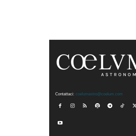
Contattaci:
coelumastro@coelum.com