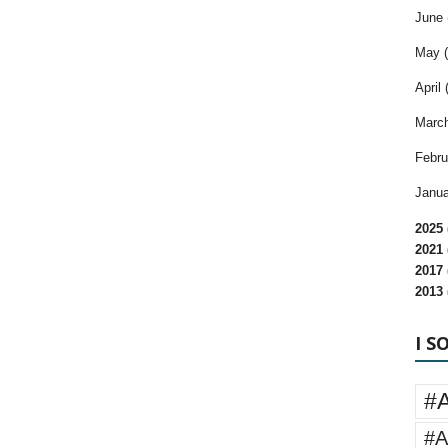
June 
May (
April 
March
Febru
Janua
2025 
2021 
2017 
2013 
I S
#
#A