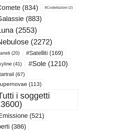
Comete
(834)
#Costellazioni
(2)
alassie
(883)
Luna
(2553)
Nebulose
(2272)
#Satelliti
(169)
aneti
(20)
#Sole
(1210)
yline
(41)
artrail
(67)
upernovae
(113)
utti i soggetti
13600)
Emissione
(521)
erti
(386)