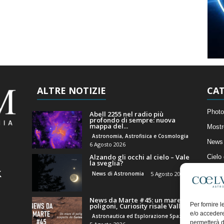
ALTRE NOTIZIE
CAT
Photo
Abell 2255 nel radio più
profondo di sempre: nuova
mappa del...
Mostr
Astronomia, Astrofisica e Cosmologia
News 
6 Agosto 2026
Alzando gli occhi al cielo – Vale
Cielo
la sveglia?
Astro
News di Astronomia
5 Agosto 2026
Artico
News da Marte #45: un mare di
Il Bl
Per fornire 
poligoni, Curiosity risale Valle...
e/o accedere
Astronautica ed Esplorazione Spaziale
permetterà d