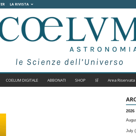
TER
LA RIVISTA
COELUM DIGITALE
ABBONATI
SHOP
🛒
Area Riservata
ARC
2026
Augus
July (