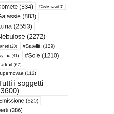
Comete
(834)
#Costellazioni
(2)
alassie
(883)
Luna
(2553)
Nebulose
(2272)
#Satelliti
(169)
aneti
(20)
#Sole
(1210)
yline
(41)
artrail
(67)
upernovae
(113)
utti i soggetti
13600)
Emissione
(520)
erti
(386)