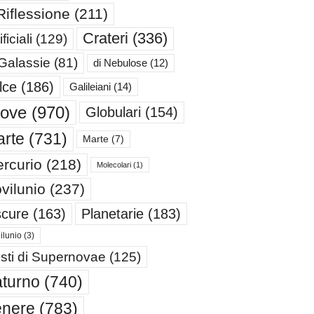
Riflessione
(211)
Crateri
(336)
ificiali
(129)
 Galassie
(81)
di Nebulose
(12)
lce
(186)
Galileiani
(14)
iove
(970)
Globulari
(154)
rte
(731)
Marte
(7)
rcurio
(218)
Molecolari
(1)
vilunio
(237)
cure
(163)
Planetarie
(183)
ilunio
(3)
sti di Supernovae
(125)
turno
(740)
enere
(783)