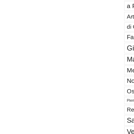
a 
Art
di
Fa
G
Ma
Me
No
Os
Plen
Re
Sa
V