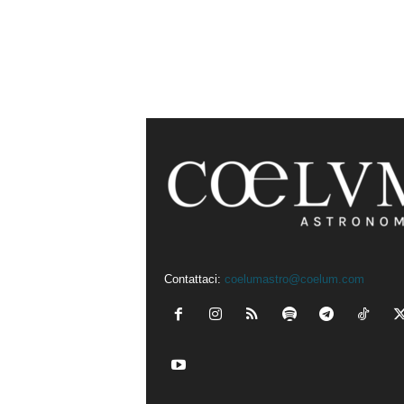
Contattaci:
coelumastro@coelum.com