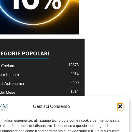
EGORIE POPOLARI
12873
-Coelum
2914
e e Incontri
2409
di Astronomia
1314
 del Mese
365
nomia, Astrofisica e Cosmologia
Gestisci Consenso
268
li e Risorse On-Line
192
og della Redazione
le migliori esperienze, utilizziamo tecnologie come i cookie per memorizzare
 alle informazioni del dispositivo. Il consenso a queste tecnologie ci
i elaborare dati come il comportamento di navigazione o ID unici su questo