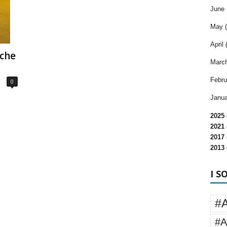
June 
May (
April 
iche
March
Febru
0
Janua
2025 
2021 
2017 
2013 
I S
#
#A