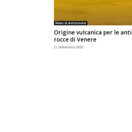
n
o
m
News di Astronomia
i
Origine vulcanica per le ant
a
rocce di Venere
21 Settembre 2020