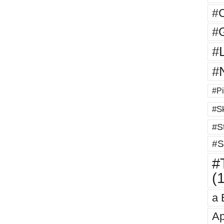
#
#G
#
#
#Pi
#Sk
#St
#S
#T
(
a 
Ap