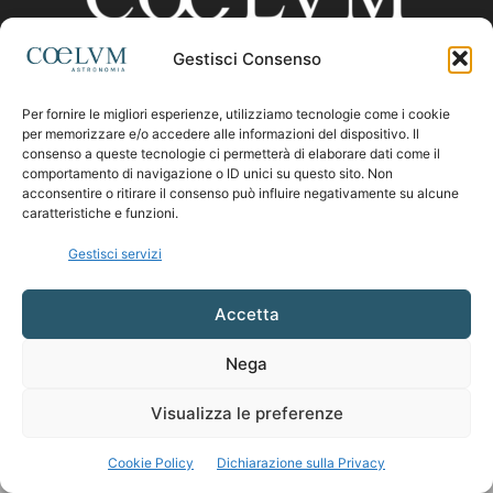
Gestisci Consenso
CHI SIAMO
Per fornire le migliori esperienze, utilizziamo tecnologie come i cookie
per memorizzare e/o accedere alle informazioni del dispositivo. Il
consenso a queste tecnologie ci permetterà di elaborare dati come il
comportamento di navigazione o ID unici su questo sito. Non
Contattaci:
coelumastro@coelum.com
acconsentire o ritirare il consenso può influire negativamente su alcune
caratteristiche e funzioni.
SEGUICI
Gestisci servizi
Accetta
Nega
Visualizza le preferenze
Cookie Policy
Dichiarazione sulla Privacy