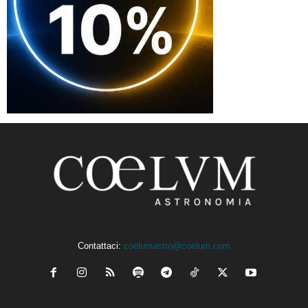
Contattaci:
coelumastro@coelum.com