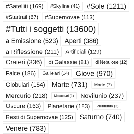
#Sole
(1211)
#Satelliti
(169)
#Skyline
(41)
#Supernovae
(113)
#Startrail
(67)
#Tutti i soggetti
(13600)
a Emissione
(523)
Aperti
(386)
a Riflessione
(211)
Artificiali
(129)
Crateri
(336)
di Galassie
(81)
di Nebulose
(12)
Giove
(970)
Falce
(186)
Galileiani
(14)
Marte
(731)
Globulari
(154)
Marte
(7)
Mercurio
(218)
Novilunio
(237)
Molecolari
(1)
Oscure
(163)
Planetarie
(183)
Plenilunio
(3)
Saturno
(740)
Resti di Supernovae
(125)
Venere
(783)