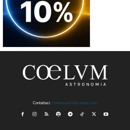
Contattaci:
coelumastro@coelum.com