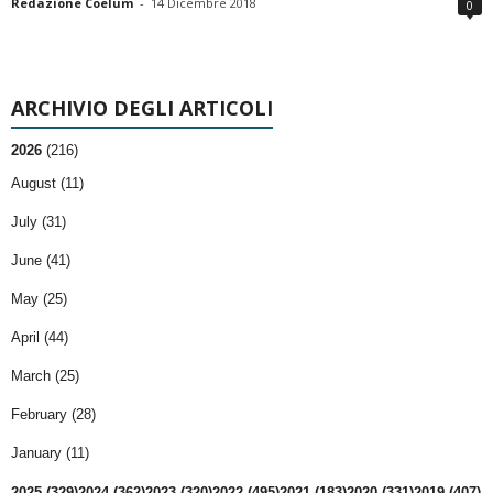
Redazione Coelum
-
14 Dicembre 2018
0
ARCHIVIO DEGLI ARTICOLI
2026
(216)
August (11)
July (31)
June (41)
May (25)
April (44)
March (25)
February (28)
January (11)
2025 (329)
2024 (362)
2023 (320)
2022 (495)
2021 (183)
2020 (331)
2019 (407)