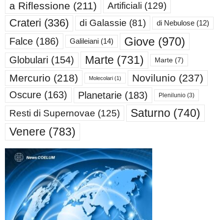
a Riflessione
(211)
Artificiali
(129)
Crateri
(336)
di Galassie
(81)
di Nebulose
(12)
Giove
(970)
Falce
(186)
Galileiani
(14)
Marte
(731)
Globulari
(154)
Marte
(7)
Mercurio
(218)
Novilunio
(237)
Molecolari
(1)
Oscure
(163)
Planetarie
(183)
Plenilunio
(3)
Saturno
(740)
Resti di Supernovae
(125)
Venere
(783)