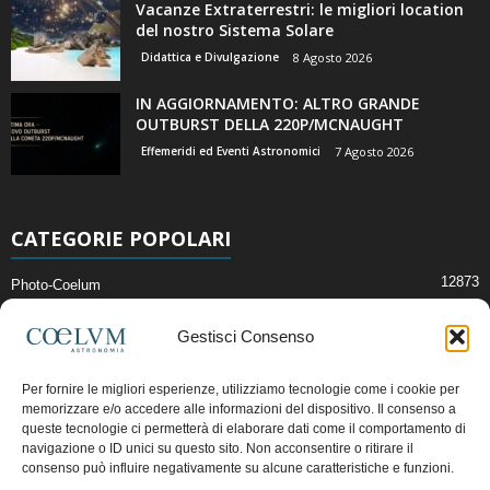
Vacanze Extraterrestri: le migliori location
del nostro Sistema Solare
Didattica e Divulgazione
8 Agosto 2026
IN AGGIORNAMENTO: ALTRO GRANDE
OUTBURST DELLA 220P/MCNAUGHT
Effemeridi ed Eventi Astronomici
7 Agosto 2026
CATEGORIE POPOLARI
12873
Photo-Coelum
2914
Mostre e Incontri
Gestisci Consenso
2412
News di Astronomia
1315
Cielo del Mese
Per fornire le migliori esperienze, utilizziamo tecnologie come i cookie per
memorizzare e/o accedere alle informazioni del dispositivo. Il consenso a
365
Astronomia, Astrofisica e Cosmologia
queste tecnologie ci permetterà di elaborare dati come il comportamento di
268
Articoli e Risorse On-Line
navigazione o ID unici su questo sito. Non acconsentire o ritirare il
consenso può influire negativamente su alcune caratteristiche e funzioni.
193
Il Blog della Redazione