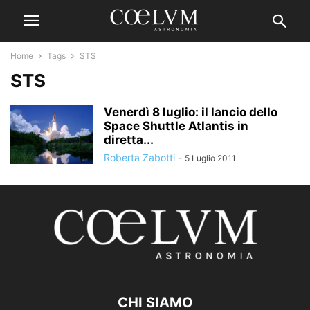
Home
Tags
STS
STS
Venerdì 8 luglio: il lancio dello
Space Shuttle Atlantis in
diretta...
Roberta Zabotti
-
5 Luglio 2011
CHI SIAMO