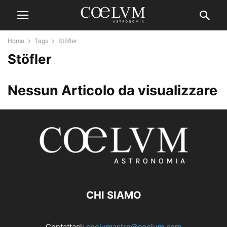
Home
Tags
Stöfler
Stöfler
Nessun Articolo da visualizzare
CHI SIAMO
Contattaci:
coelumastro@coelum.com