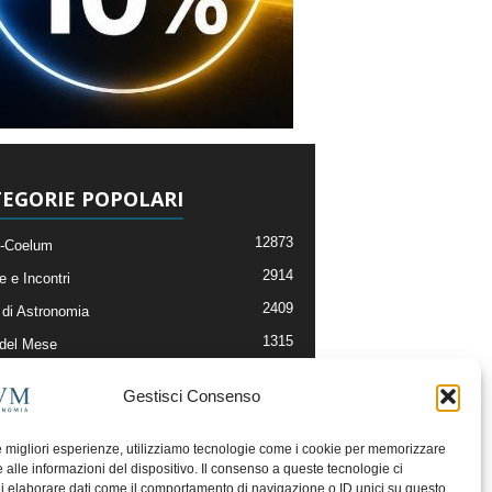
EGORIE POPOLARI
12873
-Coelum
2914
e e Incontri
2409
di Astronomia
1315
 del Mese
365
nomia, Astrofisica e Cosmologia
Gestisci Consenso
268
li e Risorse On-Line
192
og della Redazione
le migliori esperienze, utilizziamo tecnologie come i cookie per memorizzare
 alle informazioni del dispositivo. Il consenso a queste tecnologie ci
i elaborare dati come il comportamento di navigazione o ID unici su questo