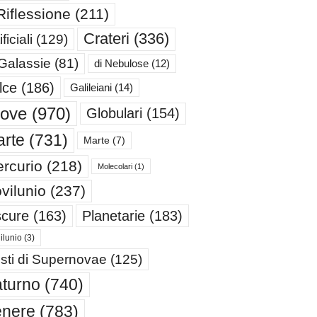
Riflessione
(211)
Crateri
(336)
ificiali
(129)
 Galassie
(81)
di Nebulose
(12)
lce
(186)
Galileiani
(14)
iove
(970)
Globulari
(154)
rte
(731)
Marte
(7)
rcurio
(218)
Molecolari
(1)
vilunio
(237)
cure
(163)
Planetarie
(183)
ilunio
(3)
sti di Supernovae
(125)
turno
(740)
enere
(783)