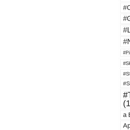
#
#G
#
#
#Pi
#Sk
#St
#S
#T
(
a 
Ap