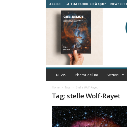
ACCEDI
LA TUA PUBBLICITÀ QUI?
NEWSLET
C
o
NEWS
PhotoCoelum
Sezioni
e
l
Home
Tags
Stelle Wolf-Rayet
u
Tag: stelle Wolf-Rayet
m
A
s
t
r
o