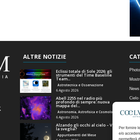
ALTRE NOTIZIE
CAT
Photo
Eclissi totale di Sole 2026: gli
strumenti del Time Baseline
Team...
Mostr
Astrotecnica e Osservazione
News 
6 Agosto 2026
Abell 2255 nel radio più
Cielo
profondo di sempre: nuova
mappa del...
Astro
Astronomia, Astrofisica e Cosmologia
Artico
6 Agosto 2026
Alzando gli occhi al cielo – Vale
Il Bl
Per fornire 
la sveglia?
e/o accedere
Appuntamenti del Mese
permetterà d