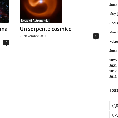
June 
May (
News di Astronomia
April 
una
Un serpente cosmico
March
21 Novembre 2018
0
Febru
0
Janua
2025 
2021 
2017 
2013 
I S
#
#A