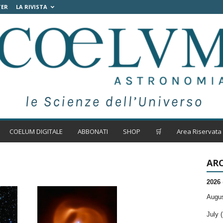
TER
LA RIVISTA
COELUM DIGITALE
ABBONATI
SHOP
🛒
Area Riservata
ARC
2026
Augus
July (