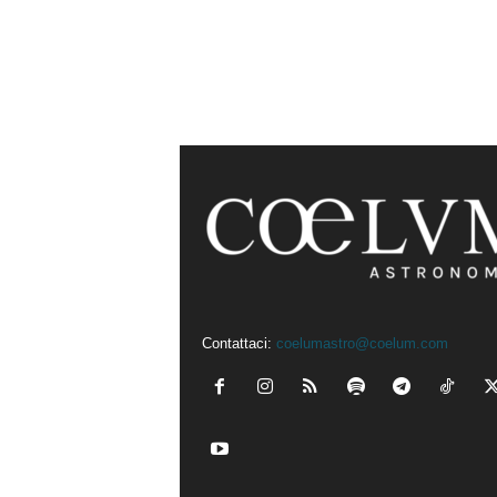
Contattaci:
coelumastro@coelum.com