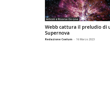
n
o
m
Articoli e Risorse On-Line
i
Webb cattura il preludio di 
a
Supernova
Redazione Coelum
-
16 Marzo 2023