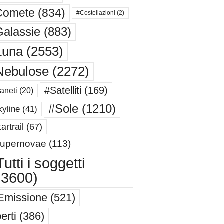
Comete
(834)
#Costellazioni
(2)
alassie
(883)
Luna
(2553)
Nebulose
(2272)
#Satelliti
(169)
aneti
(20)
#Sole
(1210)
yline
(41)
artrail
(67)
upernovae
(113)
utti i soggetti
13600)
Emissione
(521)
erti
(386)