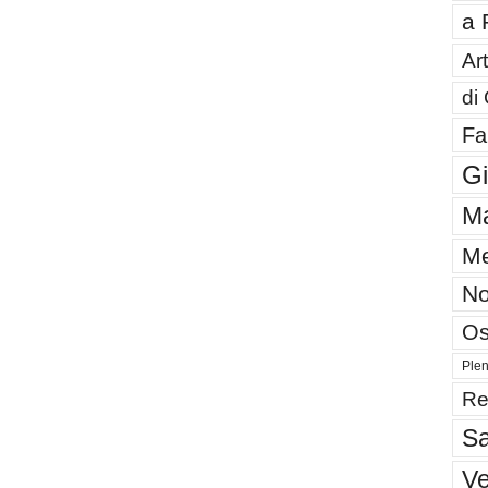
a 
Art
di
Fa
G
Ma
Me
No
Os
Plen
Re
Sa
V