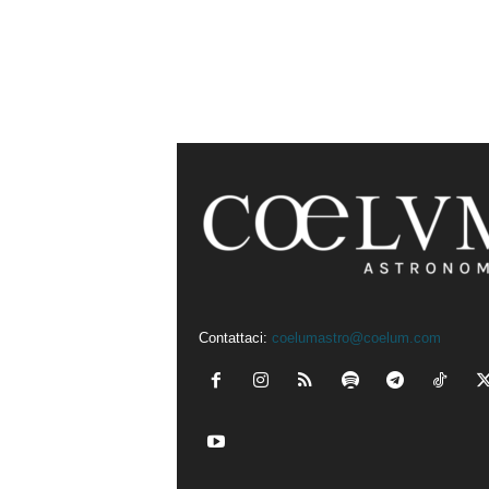
Contattaci:
coelumastro@coelum.com