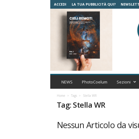
ACCEDI
LA TUA PUBBLICITÀ QUI?
NEWSLET
C
o
NEWS
PhotoCoelum
Sezioni
e
l
Home
Tags
Stella WR
u
Tag: Stella WR
m
A
s
Nessun Articolo da vis
t
r
o