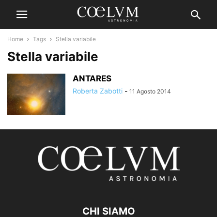
Home
Tags
Stella variabile
Stella variabile
ANTARES
Roberta Zabotti
-
11 Agosto 2014
CHI SIAMO