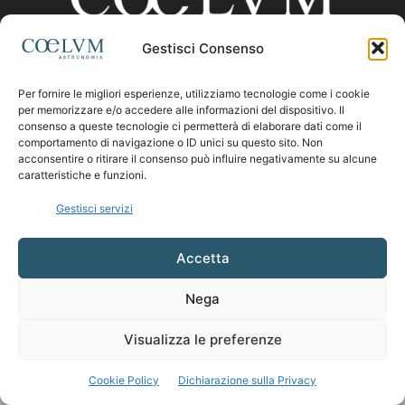
Gestisci Consenso
CHI SIAMO
Per fornire le migliori esperienze, utilizziamo tecnologie come i cookie
per memorizzare e/o accedere alle informazioni del dispositivo. Il
consenso a queste tecnologie ci permetterà di elaborare dati come il
comportamento di navigazione o ID unici su questo sito. Non
Contattaci:
coelumastro@coelum.com
acconsentire o ritirare il consenso può influire negativamente su alcune
caratteristiche e funzioni.
SEGUICI
Gestisci servizi
Accetta
Nega
Visualizza le preferenze
Cookie Policy
Dichiarazione sulla Privacy