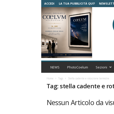
ACCEDI
LA TUA PUBBLICITÀ QUI?
NEWSLET
C
o
NEWS
PhotoCoelum
Sezioni
e
l
Home
Tags
Stella cadente e rotazione terrestre
u
Tag: stella cadente e ro
m
A
s
Nessun Articolo da vis
t
r
o