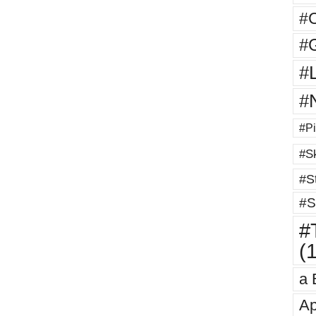
#
#G
#
#
#Pi
#Sk
#St
#S
#T
(
a 
Ap