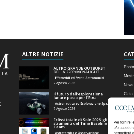
ALTRE NOTIZIE
CAT
Photo
ALTRO GRANDE OUTBURST
DELLA 220P/MCNAUGHT
Mostr
Effemeridi ed Eventi Astronomici
7 Agosto 2026
News 
Il futuro dell’esplorazione
Cielo
lunare passa per l’Etna
Astro
Astronautica ed Esplorazione Spaziale
7 Agosto 2026
Artico
Eclissi totale di Sole 2026: gli
Il Bl
Per fornire 
strumenti del Time Baseline
Team...
e/o accedere
Astrotecnica e Osservazione
permetterà d