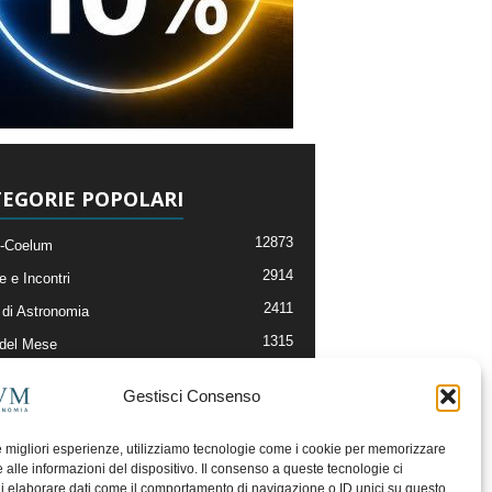
EGORIE POPOLARI
12873
-Coelum
2914
e e Incontri
2411
di Astronomia
1315
 del Mese
365
nomia, Astrofisica e Cosmologia
Gestisci Consenso
268
li e Risorse On-Line
192
og della Redazione
le migliori esperienze, utilizziamo tecnologie come i cookie per memorizzare
 alle informazioni del dispositivo. Il consenso a queste tecnologie ci
i elaborare dati come il comportamento di navigazione o ID unici su questo