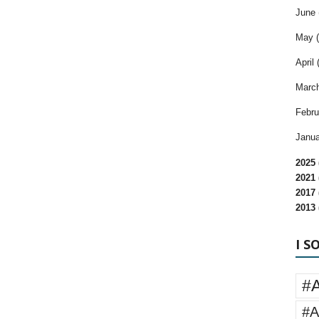
June 
May (
April 
March
Febru
Janua
2025 
2021 
2017 
2013 
I S
#
#A