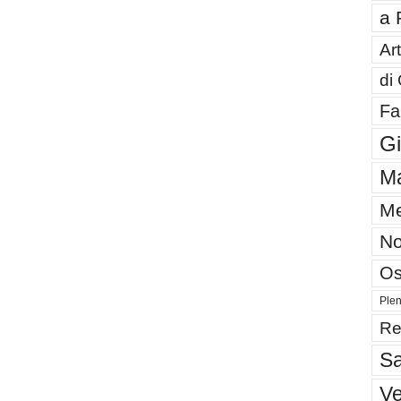
a 
Art
di
Fa
G
Ma
Me
No
Os
Plen
Re
Sa
V