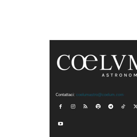
Contattaci:
coelumastro@coelum.com