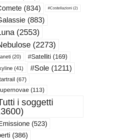
Comete
(834)
#Costellazioni
(2)
alassie
(883)
Luna
(2553)
Nebulose
(2273)
#Satelliti
(169)
aneti
(20)
#Sole
(1211)
yline
(41)
artrail
(67)
upernovae
(113)
utti i soggetti
13600)
Emissione
(523)
erti
(386)