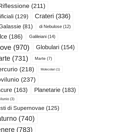
Riflessione
(211)
Crateri
(336)
ificiali
(129)
 Galassie
(81)
di Nebulose
(12)
lce
(186)
Galileiani
(14)
iove
(970)
Globulari
(154)
rte
(731)
Marte
(7)
rcurio
(218)
Molecolari
(1)
vilunio
(237)
cure
(163)
Planetarie
(183)
ilunio
(3)
sti di Supernovae
(125)
turno
(740)
enere
(783)