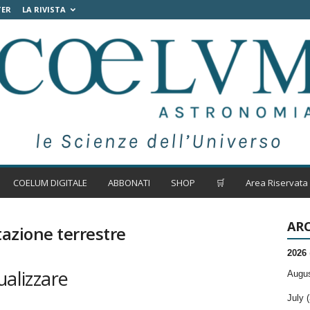
TER
LA RIVISTA
COELUM DIGITALE
ABBONATI
SHOP
🛒
Area Riservata
ARC
tazione terrestre
2026
ualizzare
Augus
July (