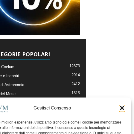
EGORIE POPOLARI
12873
-Coelum
2914
e e Incontri
2412
di Astronomia
1315
 del Mese
365
nomia, Astrofisica e Cosmologia
Gestisci Consenso
268
li e Risorse On-Line
192
og della Redazione
le migliori esperienze, utilizziamo tecnologie come i cookie per memorizzare
 alle informazioni del dispositivo. Il consenso a queste tecnologie ci
i elaborare dati come il comportamento di navigazione o ID unici su questo