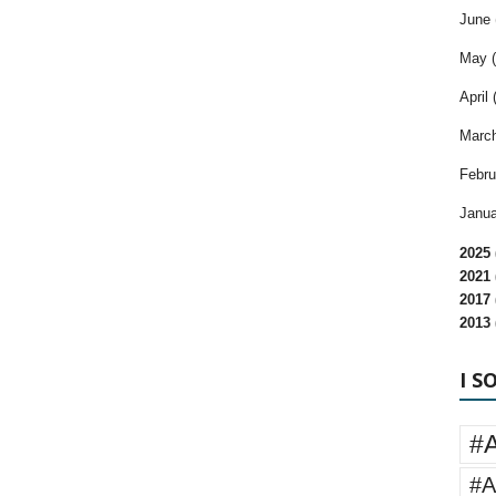
June 
May (
April 
March
Febru
Janua
2025 
2021 
2017 
2013 
I S
#
#A