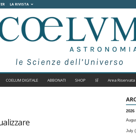
TER
LA RIVISTA
COELUM DIGITALE
ABBONATI
SHOP
🛒
Area Riservata
ARC
2026
ualizzare
Augus
July (