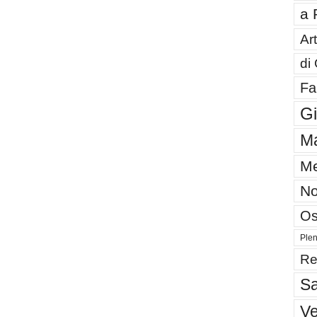
a 
Art
di
Fa
G
Ma
Me
No
Os
Plen
Re
Sa
V