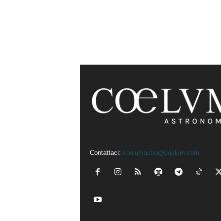
Contattaci:
coelumastro@coelum.com