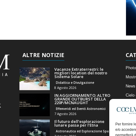
ALTRE NOTIZIE
CAT
Photo
Vacanze Extraterrestri: le
migliori location del nostro
Sistema Solare
Mostr
Didattica e Divulgazione
News 
8 Agosto 2026
IN AGGIORNAMENTO: ALTRO
Cielo
GRANDE OUTBURST DELLA
220P/MCNAUGHT
Astro
Effemeridi ed Eventi Astronomici
Artico
7 Agosto 2026
Il futuro dell’esplorazione
Il Bl
Per fornire 
lunare passa per l’Etna
e/o accedere
Astronautica ed Esplorazione Spaziale
permetterà d