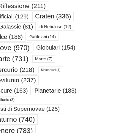
Riflessione
(211)
Crateri
(336)
ificiali
(129)
 Galassie
(81)
di Nebulose
(12)
lce
(186)
Galileiani
(14)
iove
(970)
Globulari
(154)
rte
(731)
Marte
(7)
rcurio
(218)
Molecolari
(1)
vilunio
(237)
cure
(163)
Planetarie
(183)
ilunio
(3)
sti di Supernovae
(125)
turno
(740)
enere
(783)