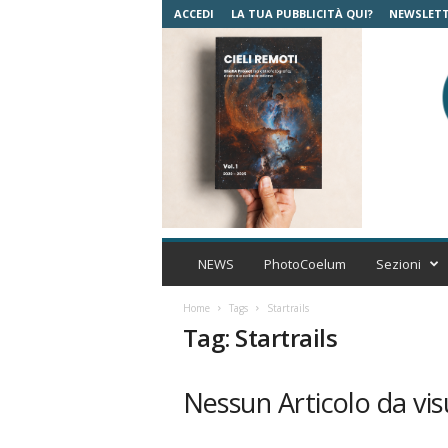
ACCEDI
LA TUA PUBBLICITÀ QUI?
NEWSLET
C
o
NEWS
PhotoCoelum
Sezioni
e
l
Home
Tags
Startrails
u
Tag: Startrails
m
A
s
Nessun Articolo da vis
t
r
o