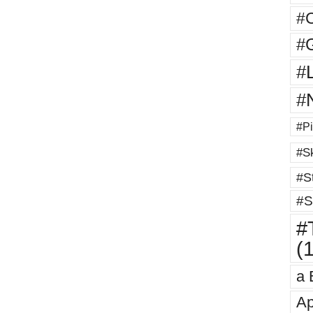
#
#G
#
#
#Pi
#Sk
#St
#S
#T
(
a 
Ap