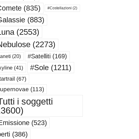
Comete
(835)
#Costellazioni
(2)
alassie
(883)
Luna
(2553)
Nebulose
(2273)
#Satelliti
(169)
aneti
(20)
#Sole
(1211)
yline
(41)
artrail
(67)
upernovae
(113)
utti i soggetti
13600)
Emissione
(523)
erti
(386)