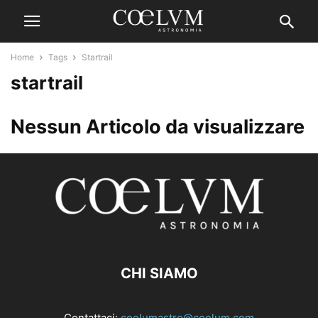
Home
Tags
Startrail
startrail
Nessun Articolo da visualizzare
CHI SIAMO
Contattaci:
coelumastro@coelum.com