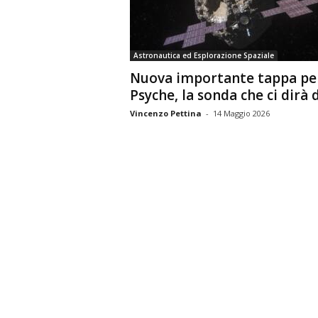
n
o
m
Astronautica ed Esplorazione Spaziale
i
Nuova importante tappa pe
a
Psyche, la sonda che ci dirà di
Vincenzo Pettina
-
14 Maggio 2026