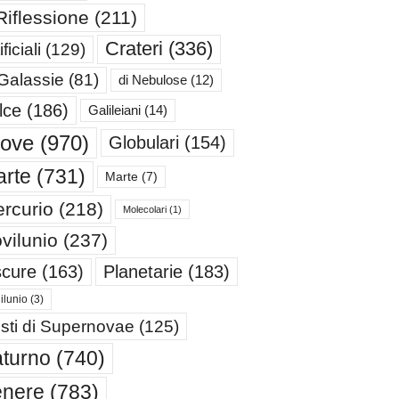
Riflessione
(211)
Crateri
(336)
ificiali
(129)
 Galassie
(81)
di Nebulose
(12)
lce
(186)
Galileiani
(14)
iove
(970)
Globulari
(154)
rte
(731)
Marte
(7)
rcurio
(218)
Molecolari
(1)
vilunio
(237)
cure
(163)
Planetarie
(183)
ilunio
(3)
sti di Supernovae
(125)
turno
(740)
enere
(783)