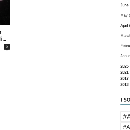
June 
May (
April 
r
March
...
Febru
0
Janua
2025 
2021 
2017 
2013 
I S
#
#A