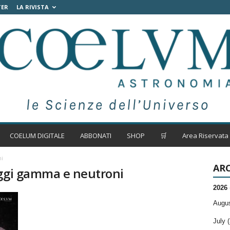
TER
LA RIVISTA
COELUM DIGITALE
ABBONATI
SHOP
🛒
Area Riservata
ni
ARC
aggi gamma e neutroni
2026
Augus
July (