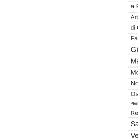
a 
Art
di
Fa
G
Ma
Me
No
Os
Plen
Re
Sa
V