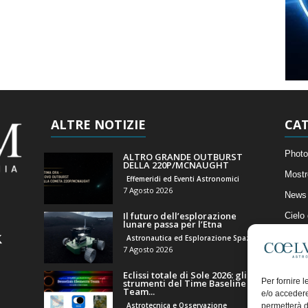
ALTRE NOTIZIE
CAT
Photo
ALTRO GRANDE OUTBURST
DELLA 220P/MCNAUGHT
Mostr
Effemeridi ed Eventi Astronomici
7 Agosto 2026
News 
Il futuro dell’esplorazione
Cielo
lunare passa per l’Etna
Astro
Astronautica ed Esplorazione Spaziale
7 Agosto 2026
Artico
Eclissi totale di Sole 2026: gli
Il Bl
Per fornire 
strumenti del Time Baseline
Team...
e/o accedere
Astrotecnica e Osservazione
permetterà d