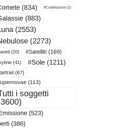
Comete
(834)
#Costellazioni
(2)
alassie
(883)
Luna
(2553)
Nebulose
(2273)
#Satelliti
(169)
aneti
(20)
#Sole
(1211)
yline
(41)
artrail
(67)
upernovae
(113)
utti i soggetti
13600)
Emissione
(523)
erti
(386)