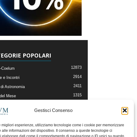
EGORIE POPOLARI
12873
-Coelum
2914
e e Incontri
2411
di Astronomia
1315
 del Mese
365
nomia, Astrofisica e Cosmologia
Gestisci Consenso
268
li e Risorse On-Line
192
og della Redazione
le migliori esperienze, utilizziamo tecnologie come i cookie per memorizzare
 alle informazioni del dispositivo. Il consenso a queste tecnologie ci
i elaborare dati come il comportamento di navigazione o ID unici su questo