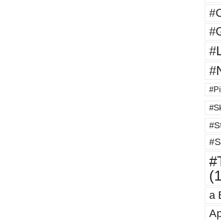
#
#G
#
#
#Pi
#Sk
#St
#S
#T
(
a 
Ap