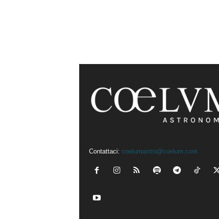
Contattaci:
coelumastro@coelum.com