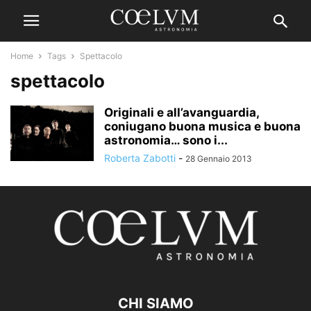
Home
Tags
Spettacolo
spettacolo
Originali e all’avanguardia,
coniugano buona musica e buona
astronomia… sono i...
Roberta Zabotti
-
28 Gennaio 2013
CHI SIAMO