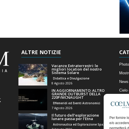
ALTRE NOTIZIE
CAT
Photo
Vacanze Extraterrestri: le
migliori location del nostro
Sistema Solare
Mostr
Didattica e Divulgazione
News 
8 Agosto 2026
IN AGGIORNAMENTO: ALTRO
Cielo
GRANDE OUTBURST DELLA
220P/MCNAUGHT
Astro
Effemeridi ed Eventi Astronomici
Artico
7 Agosto 2026
Il futuro dell’esplorazione
Il Bl
Per fornire 
lunare passa per l’Etna
e/o accedere
Astronautica ed Esplorazione Spaziale
permetterà d