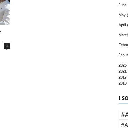
June 
May (
April 
e
March
Febru
0
Janua
2025 
2021 
2017 
2013 
I S
#
#A