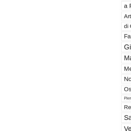
a 
Art
di
Fa
G
Ma
Me
No
Os
Plen
Re
Sa
V