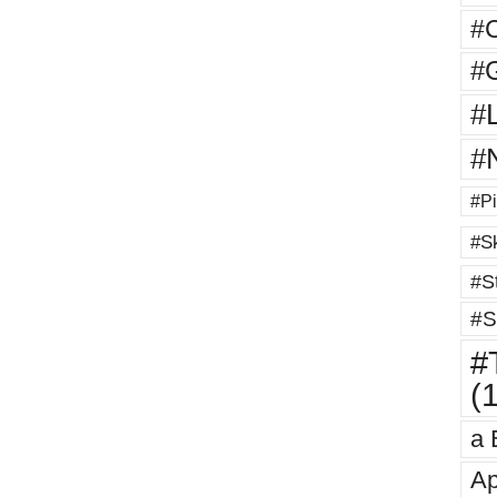
#
#G
#
#
#Pi
#Sk
#St
#S
#T
(
a 
Ap