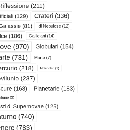
Riflessione
(211)
Crateri
(336)
ificiali
(129)
 Galassie
(81)
di Nebulose
(12)
lce
(186)
Galileiani
(14)
iove
(970)
Globulari
(154)
rte
(731)
Marte
(7)
rcurio
(218)
Molecolari
(1)
vilunio
(237)
cure
(163)
Planetarie
(183)
ilunio
(3)
sti di Supernovae
(125)
turno
(740)
enere
(783)