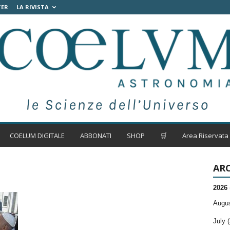
TER
LA RIVISTA
COELUM DIGITALE
ABBONATI
SHOP
🛒
Area Riservata
ARC
2026
Augus
July (