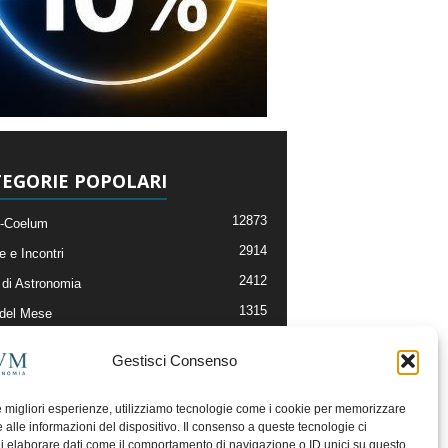
EGORIE POPOLARI
12873
-Coelum
2914
e e Incontri
2412
di Astronomia
1315
 del Mese
365
nomia, Astrofisica e Cosmologia
Gestisci Consenso
268
li e Risorse On-Line
192
og della Redazione
le migliori esperienze, utilizziamo tecnologie come i cookie per memorizzare
 alle informazioni del dispositivo. Il consenso a queste tecnologie ci
i elaborare dati come il comportamento di navigazione o ID unici su questo