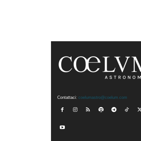
Contattaci:
coelumastro@coelum.com