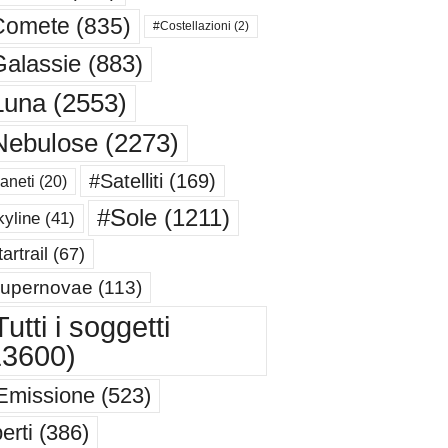
Comete
(835)
#Costellazioni
(2)
alassie
(883)
Luna
(2553)
Nebulose
(2273)
#Satelliti
(169)
aneti
(20)
#Sole
(1211)
yline
(41)
artrail
(67)
upernovae
(113)
utti i soggetti
13600)
Emissione
(523)
erti
(386)