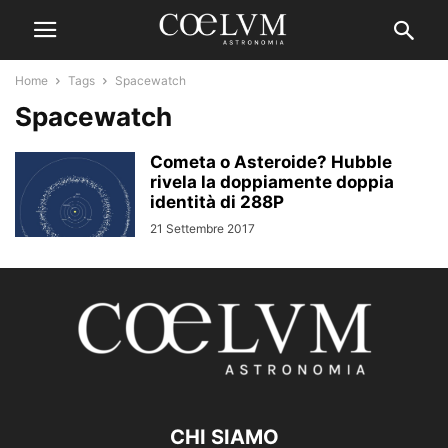
Home
Tags
Spacewatch
Spacewatch
Cometa o Asteroide? Hubble
rivela la doppiamente doppia
identità di 288P
21 Settembre 2017
CHI SIAMO