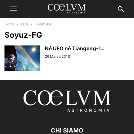
Home
Tags
Soyuz-FG
Soyuz-FG
Né UFO né Tiangong-1…
26 Marzo 2018
CHI SIAMO