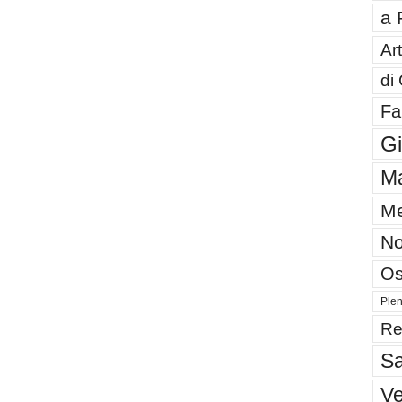
a 
Art
di
Fa
G
Ma
Me
No
Os
Plen
Re
Sa
V