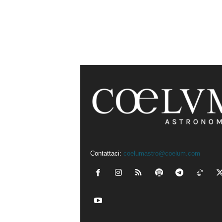
Contattaci:
coelumastro@coelum.com