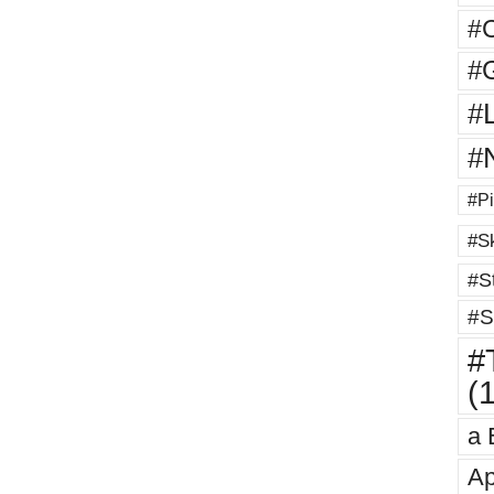
#
#G
#
#
#Pi
#Sk
#St
#S
#T
(
a 
Ap