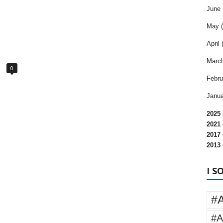
June 
May (
April 
March
0
Febru
Janua
2025 
2021 
2017 
2013 
I S
#
#A