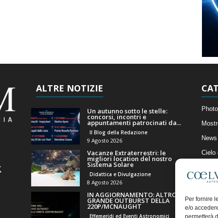
ALTRE NOTIZIE
CAT
Photo
Un autunno sotto le stelle:
concorsi, incontri e
appuntamenti patrocinati da...
Mostr
Il Blog della Redazione
News 
9 Agosto 2026
Vacanze Extraterrestri: le
Cielo
migliori location del nostro
Sistema Solare
Astro
Didattica e Divulgazione
Artico
8 Agosto 2026
IN AGGIORNAMENTO: ALTRO
Il Bl
Per fornire 
GRANDE OUTBURST DELLA
220P/MCNAUGHT
e/o accedere
Effemeridi ed Eventi Astronomici
permetterà d