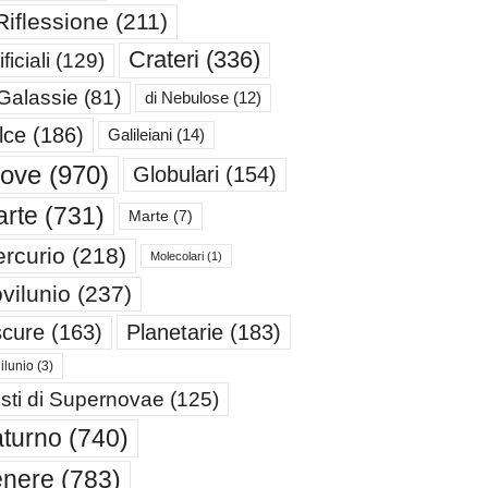
Riflessione
(211)
Crateri
(336)
ificiali
(129)
 Galassie
(81)
di Nebulose
(12)
lce
(186)
Galileiani
(14)
iove
(970)
Globulari
(154)
rte
(731)
Marte
(7)
rcurio
(218)
Molecolari
(1)
vilunio
(237)
cure
(163)
Planetarie
(183)
ilunio
(3)
sti di Supernovae
(125)
turno
(740)
enere
(783)