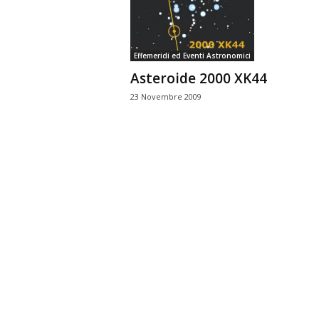
n
o
m
Effemeridi ed Eventi Astronomici
i
a
Asteroide 2000 XK44
23 Novembre 2009