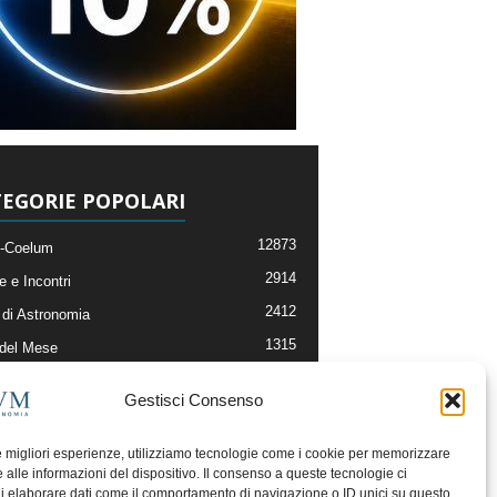
EGORIE POPOLARI
12873
-Coelum
2914
e e Incontri
2412
di Astronomia
1315
 del Mese
365
nomia, Astrofisica e Cosmologia
Gestisci Consenso
268
li e Risorse On-Line
193
og della Redazione
le migliori esperienze, utilizziamo tecnologie come i cookie per memorizzare
 alle informazioni del dispositivo. Il consenso a queste tecnologie ci
i elaborare dati come il comportamento di navigazione o ID unici su questo