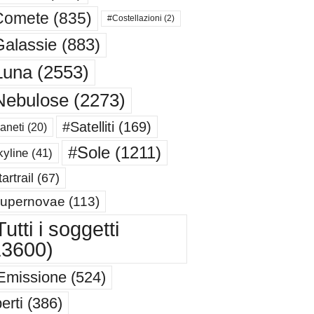
Comete
(835)
#Costellazioni
(2)
alassie
(883)
Luna
(2553)
Nebulose
(2273)
#Satelliti
(169)
aneti
(20)
#Sole
(1211)
yline
(41)
artrail
(67)
upernovae
(113)
utti i soggetti
13600)
Emissione
(524)
erti
(386)