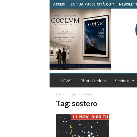
ACCEDI
LA TUA PUBBLICITÀ QUI?
NEWSLET
C
o
NEWS
PhotoCoelum
Sezioni
e
l
Home
Tags
Sostero
u
Tag: sostero
m
A
s
t
r
o