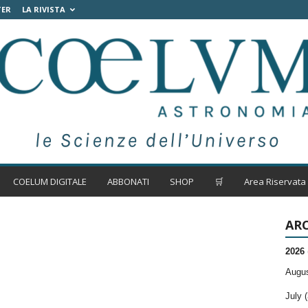
TER
LA RIVISTA
COELUM DIGITALE
ABBONATI
SHOP
🛒
Area Riservata
ARC
2026
Augus
July (