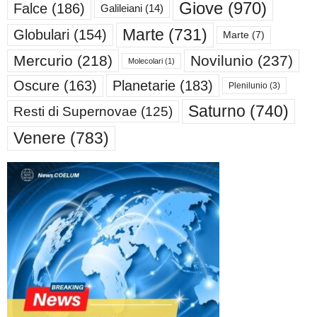
Giove
(970)
Falce
(186)
Galileiani
(14)
Marte
(731)
Globulari
(154)
Marte
(7)
Mercurio
(218)
Novilunio
(237)
Molecolari
(1)
Oscure
(163)
Planetarie
(183)
Plenilunio
(3)
Saturno
(740)
Resti di Supernovae
(125)
Venere
(783)