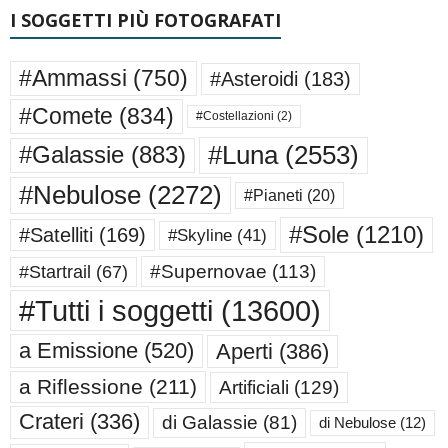
I SOGGETTI PIÙ FOTOGRAFATI
#Ammassi
(750)
#Asteroidi
(183)
#Comete
(834)
#Costellazioni
(2)
#Luna
(2553)
#Galassie
(883)
#Nebulose
(2272)
#Pianeti
(20)
#Sole
(1210)
#Satelliti
(169)
#Skyline
(41)
#Supernovae
(113)
#Startrail
(67)
#Tutti i soggetti
(13600)
a Emissione
(520)
Aperti
(386)
a Riflessione
(211)
Artificiali
(129)
Crateri
(336)
di Galassie
(81)
di Nebulose
(12)